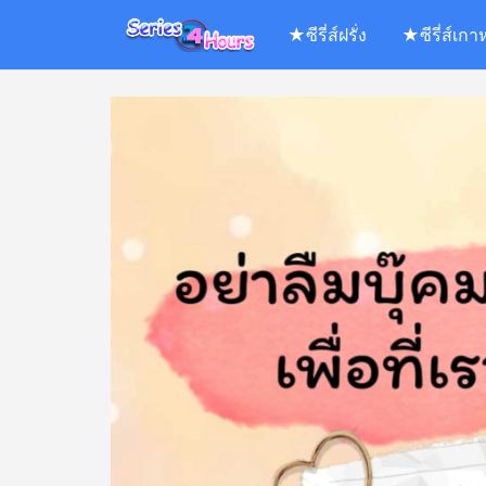
Skip
★ซีรี่ส์ฝรั่ง
★ซีรี่ส์เกา
to
content