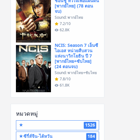
ชอนชู หัวใจเพื่อแผ่นดิน
[พากย์ไทย] (78 ตอน
จบ)
Sound: พากย์ไทย
7.2/10
62.8K
NCIS: Season 7 เอ็นซี
ไอเอส หน่วยสืบสวน
แห่งนาวิกโยธิน ปี 7
[พากย์ไทย+ซับไทย]
(24 ตอนจบ)
Sound: พากย์ไทย+ซับไทย
7.8/10
61.8K
หมวดหมู่
★
1526
★ซีรี่ส์จีน-ไต้หวัน
184