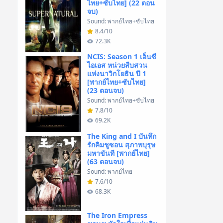
ไทย+ซับไทย] (22 ตอน
จบ)
Sound: พากย์ไทย+ซับไทย
8.4/10
72.3K
NCIS: Season 1 เอ็นซี
ไอเอส หน่วยสืบสวน
แห่งนาวิกโยธิน ปี 1
[พากย์ไทย+ซับไทย]
(23 ตอนจบ)
Sound: พากย์ไทย+ซับไทย
7.8/10
69.2K
The King and I บันทึก
รักคิมชูซอน สุภาพบุรุษ
มหาขันที [พากย์ไทย]
(63 ตอนจบ)
Sound: พากย์ไทย
7.6/10
68.3K
The Iron Empress