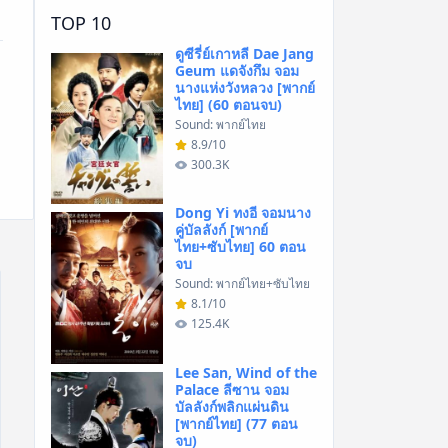
TOP 10
ดูซีรี่ย์เกาหลี Dae Jang
Geum แดจังกึม จอม
นางแห่งวังหลวง [พากย์
ไทย] (60 ตอนจบ)
Sound: พากย์ไทย
8.9/10
300.3K
Dong Yi ทงอี จอมนาง
คู่บัลลังก์ [พากย์
ไทย+ซับไทย] 60 ตอน
จบ
Sound: พากย์ไทย+ซับไทย
8.1/10
125.4K
Lee San, Wind of the
Palace ลีซาน จอม
บัลลังก์พลิกแผ่นดิน
[พากย์ไทย] (77 ตอน
จบ)