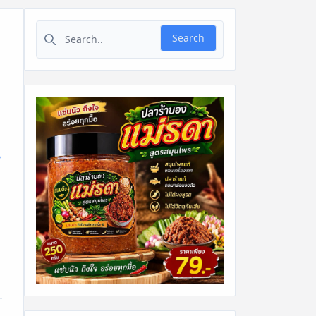
Search for:
Search
น