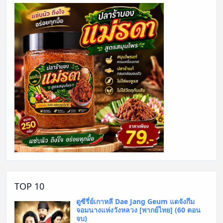
TOP 10
ดูซีรี่ย์เกาหลี Dae Jang Geum แดจังกึม
จอมนางแห่งวังหลวง [พากย์ไทย] (60 ตอน
จบ)