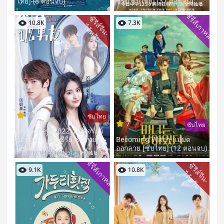
ไทย] (8 ตอนจบ)
ซีรี่ย์ ซับไทย] (37 ตอนจบ)
ซีรี่ส์เกาหลี
ซี
รี
ส์
จี
น
-
ต้
ห
วั
10.8K
7.3K
ไ
น
7.2
ซับไทย
7
ซับไทย
My Honey (2022) มหัศจรรย์
รักหมดใจ [มินิซีรี่ย์ ซับไทย]
Becoming Witch แม่มด
(24 ตอนจบ)
ออกลาย [ซับไทย] (12 ตอนจบ)
ซีรี่ส์เกาหลี
ซี
รี
ส์
จี
น
-
ต้
ห
วั
9.1K
10.8K
ไ
น