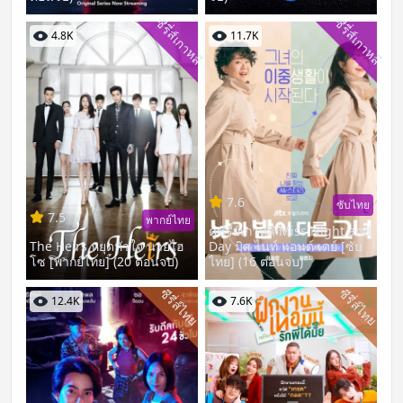
ซีรี่ส์เกาหลี
ซีรี่ส์เกาหลี
4.8K
11.7K
7.6
ซับไทย
7.5
พากย์ไทย
ดูซีรี่ย์เกาหลี Miss Night and
The Heirs หยุดหัวใจ นายไฮ
Day มิส ไนท์ แอนด์ เดย์ [ซับ
โซ [พากย์ไทย] (20 ตอนจบ)
ไทย] (16 ตอนจบ)
ซีรี่ส์ไทย
ซีรี่ส์ไทย
12.4K
7.6K