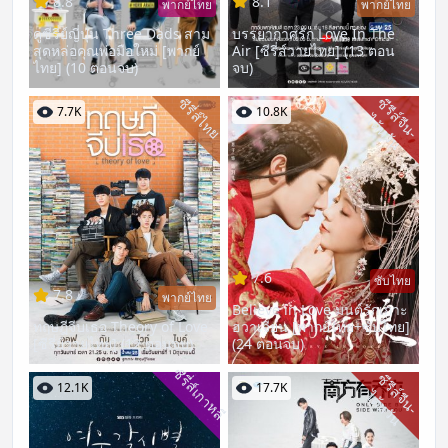
8.8
8.1
พากย์ไทย
พากย์ไทย
ดูซีรี่ย์ญี่ปุ่น Three Dads สาม
บรรยากาศรัก Love In The
สุดหล่อคุณพ่อมือใหม่ [พากย์
Air [ซีรี่ส์วายไทย] (13 ตอน
ไทย] (10 ตอนจบ)
จบ)
ซีรี่ส์ไทย
ซี
รี
ส์
จี
น
-
ต้
ห
วั
7.7K
10.8K
ไ
น
7.6
ซับไทย
7.8
พากย์ไทย
Believe in Love มนต์รักเกาะ
ทฤษฎีจีบเธอ Theory of Love
ฮวาเจียน [พากย์ไทย+ซับไทย]
[ซีรี่ย์วายไทย] (12 ตอนจบ)
(24 ตอนจบ)
ซีรี่ส์เกาหลี
ซี
รี
ส์
จี
น
-
ต้
ห
วั
12.1K
17.7K
ไ
น