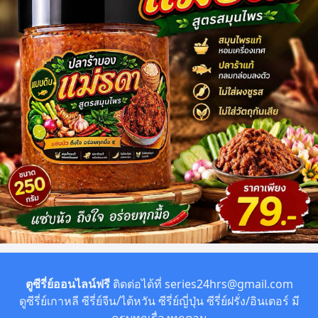
ตูซีรี่ย์ออนไลน์ฟรี
ติดต่อได้ที่
series24hrs@gmail.com
ดูซีรี่ย์เกาหลี ซีรี่ย์จีน/ไต้หวัน ซีรี่ย์ญี่ปุ่น ซีรี่ย์ฝรั่ง/อินเตอร์ มี