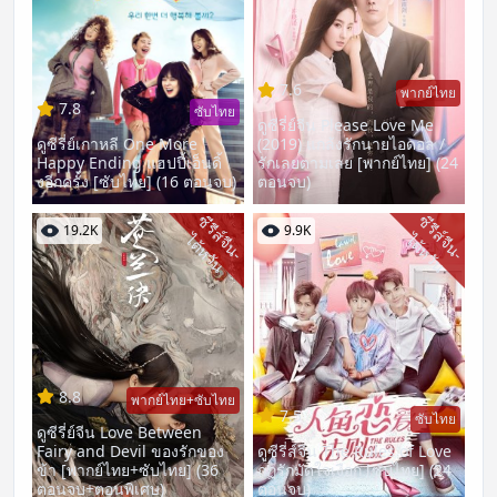
7.6
พากย์ไทย
7.8
ซับไทย
ดูซีรี่ย์จีน Please Love Me
ดูซีรี่ย์เกาหลี One More
(2019) แกล้งรักนายไอดอล /
Happy Ending แฮปปี้เอ็นดิ้
รักเลยตามเลย [พากย์ไทย] (24
งอีกครั้ง [ซับไทย] (16 ตอนจบ)
ตอนจบ)
ซี
รี
ส์
จี
น
-
ต้
ห
วั
ซี
รี
ส์
จี
น
-
ต้
ห
วั
19.2K
9.9K
ไ
น
ไ
น
8.8
พากย์ไทย+ซับไทย
7.5
ซับไทย
ดูซีรี่ย์จีน Love Between
Fairy and Devil ของรักของ
ดูซีรี่ส์จีน The Rules of Love
ข้า [พากย์ไทย+ซับไทย] (36
กฏรักมัดใจเงือก [ซับไทย] (24
ตอนจบ+ตอนพิเศษ)
ตอนจบ)