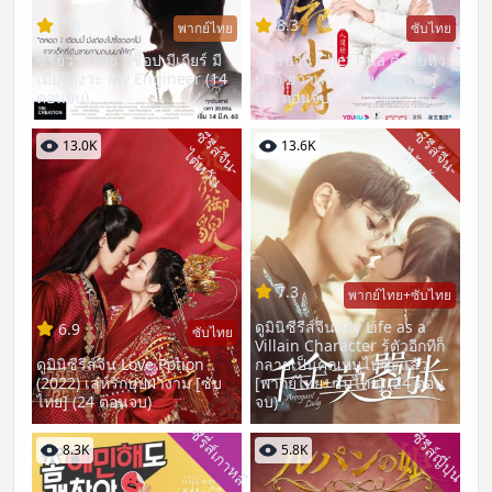
7.6
8.3
พากย์ไทย
ซับไทย
ซีรี่ย์วายไทย มีช็อป มีเกียร์ มี
ดูซีรี่ย์จีน Chef Hua ตำรับหัว
เมียรึยังวะ My Engineer (14
ป่าก์ ฮวาเสี่ยวม่าย [ซับไทย]
ตอนจบ)
(36 ตอนจบ)
ซี
รี
ส์
จี
น
-
ต้
ห
วั
ซี
รี
ส์
จี
น
-
ต้
ห
วั
13.0K
13.6K
ไ
น
ไ
น
7.3
พากย์ไทย+ซับไทย
ดูมินิซีรีส์จีน My Life as a
6.9
ซับไทย
Villain Character รู้ตัวอีกทีก็
ดูมินิซีรีส์จีน Love Potion
กลายเป็นคุณหนูไปซะแล้ว
(2022) เล่ห์รักบุปผางาม [ซับ
[พากย์ไทย+ซับไทย] (24 ตอน
ไทย] (24 ตอนจบ)
จบ)
ซีรี่ส์เกาหลี
ซีรีส์ญี่ปุ่น
8.3K
5.8K