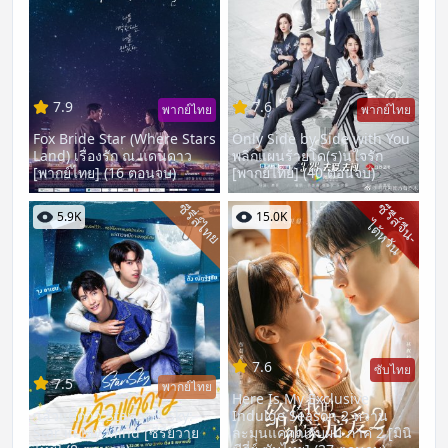
7.9
7.6
พากย์ไทย
พากย์ไทย
Fox Bride Star (Where Stars
Only Side by Side with You
Land) เรื่องรัก ณ แดนดาว
พลิกแผนร้ายโด(ร)นใจรัก
[พากย์ไทย] (16 ตอนจบ)
[พากย์ไทย] (40 ตอนจบ)
ซีรี่ส์ไทย
ซี
รี
ส์
จี
น
-
ต้
ห
วั
5.9K
15.0K
ไ
น
7.6
ซับไทย
7.5
พากย์ไทย
Here Is My Exclusive
แล้วแต่ดาว Star and Sky:
Indulge Season 2 หวาน
Star in My Mind [ซีรี่ย์วาย
ละมุนแค่คุณกับผม ภาค 2 [มินิ