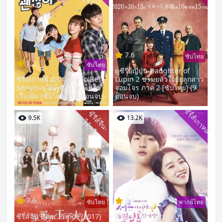
7.6
ซับไทย
7.2
ซับไทย
ดูซีรี่ย์ญี่ปุ่น Daughter of
ซีรี่ย์เกาหลี It’s Okay To Be
Lupin 2 ขโมยหัวใจยัยลูกสาว
Sensitive การอ่อนไหวไม่ใช่
จอมโจร ภาค 2 [ซับไทย] (9
เรื่องผิด [ซับไทย] (12 ตอนจบ)
ตอนจบ)
ซีรี่ส์เกาหลี
ซี
รี
ส์
จี
น
-
ต้
ห
วั
9.5K
13.2K
ไ
น
7.6
8.4
ซับไทย
พากย์ไทย
ซีรี่ส์จีน Dear Prince (2017)
ซีรี่ย์เกาหลี Thirty But