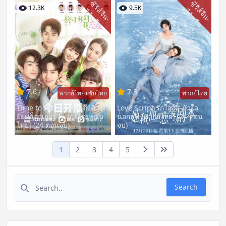
ซี
รี
ส์
จี
น
-
ต้
ห
วั
ซี
รี
ส์
จี
น
-
ต้
ห
วั
12.3K
9.5K
ไ
น
ไ
น
7.6
7.3
พากย์ไทย+ซับไทย
พากย์ไทย
Time to Fall in Love ถึงคิวรัก
Love Script รักใสใส หัวใจ
ยัยบล็อกเกอร์ [พากย์ไทย+ซับ
นอกบท [พากย์ไทย] (24 ตอน
ไทย] (24 ตอนจบ)
จบ)
1
2
3
4
5
Search for:
Search