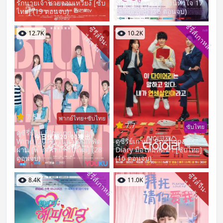
รักนายเจ้าชายจอมเหวี่ยง [ซับ
Seventeen รักครั้งนี้หัวใจ 17
ไทย] (19 ตอนจบ)
[พากย์ไทย] (16 ตอนจบ)
ซีรี่ส์เกาหลี
ซี
รี
ส์
จี
น
-
ต้
ห
วั
12.7K
10.2K
ไ
น
7.5
พากย์ไทย+ซับไทย
7.7
ซับไทย
ดูซีรี่ย์จีน Blowing in the
Wind (2019) ในสายลมที่พัด
ดูซีรี่ย์เกาหลี Psychopath
ผ่าน [พากย์ไทย+ซับไทย] (28
Diary มือใหม่หัดฆ่า [ซับไทย]
ตอนจบ)
(16 ตอนจบ)
ซีรี่ส์เกาหลี
ซี
รี
ส์
จี
น
-
ต้
ห
วั
8.4K
11.0K
ไ
น