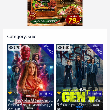
Category:
ตลก
ซีรีส์ฝรั่ง
ซีรีส์ฝรั่ง
3.7K
3.8K
7.9
7.6
พากย์ไทย
พากย์ไทย
WandaVision Season 1 แวน
Gen V Season 2 เจเนอเรชั่น
ด้าวิชั่น ซีซั่น 1 [พากย์ไทย] (9
วี ซีซั่น 2 [พากย์ไทย] (8 ตอน
ตอนจบ)
จบ)