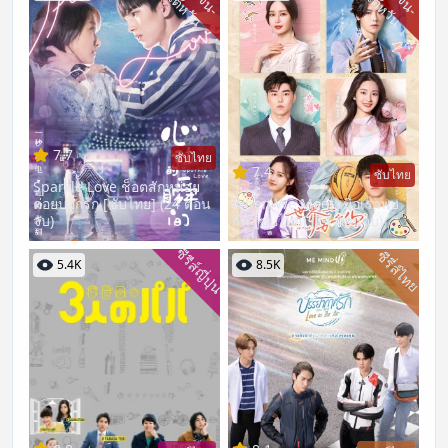
ไ
น
ไ
น
7.7
ซับไทย
7.4
ซับไทย
Sparkle Love ช็อตสักหน่อย
ค่อยบอกรัก [ซับไทย] (24 ตอน
When We Meet เมื่อเราพบ
จบ)
กัน [ซับไทย] (24 ตอนจบ)
ซีรีส์ญี่ปุ่น
ซีรี่ส์ไทย
5.4K
8.5K