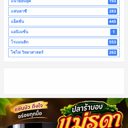
แนวย้อนยุค
193
แฟนตาซี
283
แอ็คชั่น
445
แอนิเมชั่น
1
โรแมนติก
553
ไซไฟ วิทยาศาสตร์
262