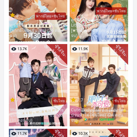
8
พากย์ไทย+ซับไทย
8
พากย์ไทย+ซับไทย
ดูซีรี่ส์จีน A Romance of the
ดูซีรี่ส์จีน Mr. Bad ตัวร้ายที่รัก
Little Forest พฤกษาเพียงรัก
[พากย์ไทย+ซับไทย] (24 ตอน
[พากย์ไทย+ซับไทย] (35 ตอน
จบ)
จบ)
ซี
รี
ส์
จี
น
-
ต้
ห
วั
ซี
รี
ส์
จี
น
-
ต้
ห
วั
13.7K
11.9K
ไ
น
ไ
น
7.3
7.7
ซับไทย
ซับไทย
Warm Time With You ส่งไอ
Cute Bodyguard บอดี้การ์ด
อุ่นถึงใจเธอ [มินิซีรี่ย์ ซับไทย]
ป่วนหัวใจ [ซับไทย] (24 ตอน
(31 ตอนจบ)
จบ)
ซี
รี
ส์
จี
น
-
ต้
ห
วั
ซี
รี
ส์
จี
น
-
ต้
ห
วั
11.7K
10.3K