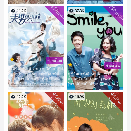
ซีรี่ส์เกาหลี
ซีรี่ส์เกาหลี
11.2K
37.3K
7.7
พากย์ไทย
7.7
พากย์ไทย
ดูซีรี่ย์เกาหลี You’re Beautiful
หล่อน่ารักกับซูปเปอร์สตาร์น่า
ดูซีรี่ย์เกาหลี Smile, You คุณ
เลิฟ [พากย์ไทย] (16 ตอนจบ)
หนูตกอับกับนายกระจอก
ชัด HD เต็มเรื่อง ครบทุกตอน
[พากย์ไทย] (45 ตอนจบ)
ซี
รี
ส์
จี
น
-
ต้
ห
วั
ซี
รี
ส์
จี
น
-
ต้
ห
วั
12.2K
16.9K
ไ
น
ไ
น