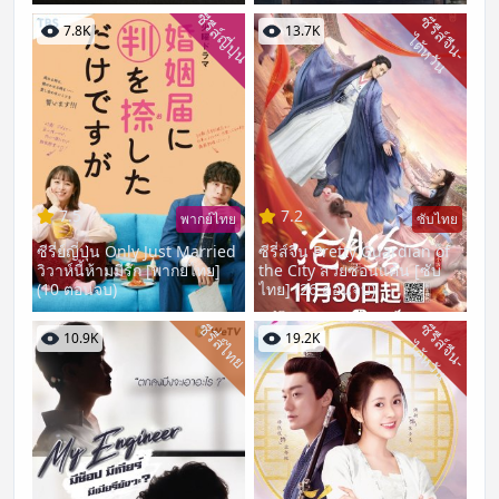
ซีรีส์ญี่ปุ่น
ซี
รี
ส์
จี
น
-
ต้
ห
วั
7.8K
13.7K
ไ
น
7.5
7.2
พากย์ไทย
ซับไทย
ซีรี่ย์ญี่ปุ่น Only Just Married
ซีรี่ส์จีน Pretty Guardian of
วิวาห์นี้ห้ามมีรัก [พากย์ไทย]
the City สวยซ่อนแค้น [ซับ
(10 ตอนจบ)
ไทย] (26 ตอนจบ)
ซีรี่ส์ไทย
ซี
รี
ส์
จี
น
-
ต้
ห
วั
10.9K
19.2K
ไ
น