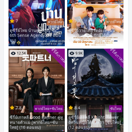
7
7.7
พากย์ไทย
พากย์ไทย
ดูซีรี่ย์ไทย บ้านผูกวิญญาณ
ดูซีรี่ย์วายไทย เดอะเทรนนี่
6th Sense Agency (22 ตอน
ฝึกงานเทอมนี้ รักพี่ได้มั้ย The
จบ)
Trainee (12 ตอนจบ)
ซีรี่ส์เกาหลี
ซีรี่ส์เกาหลี
12.5K
9.9K
7.8
8.4
พากย์ไทย+ซับไทย
ซับไทย
ซีรี่ย์เกาหลี Good Partner คู่หู
ดูซีรี่ย์เกาหลี Knight Flower
ทนายตัวแม่ [พากย์ไทย+ซับ
อัศวินหญิงใต้จันทรา [ซับไทย]
ไทย] (16 ตอนจบ)
(12 ตอนจบ)