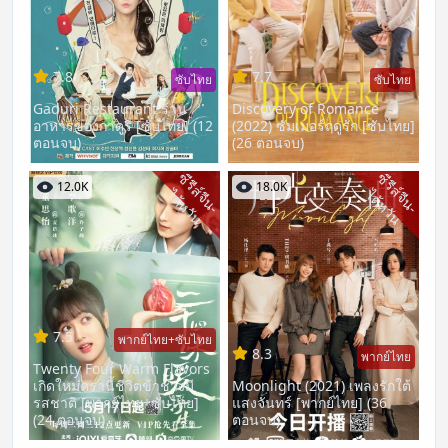
7.8
7.7
ซับไทย
ซับไทย
Gaduri Restaurant ร้าน
Discovery of Romance
อาหารของกาดูรี [ซับไทย] (12
(2022) ซัมเมอร์ฤดูรัก [ซับไทย]
ตอนจบ)
(26 ตอนจบ)
ซี
รี
ส์
จี
น
-
ต้
ห
วั
ซี
รี
ส์
จี
น
-
ต้
ห
วั
12.0K
18.0K
ไ
น
ไ
น
7.5
พากย์ไทย+ซับไทย
8.3
พากย์ไทย
Twenty Four Warm Flavors
เกิดใหม่ครานี้ชีวิตข้าช่างมี
Moonlight (2021) เพลงรักใต้
รสชาติ [พากย์ไทย+ซับไทย]
แสงจันทร์ [พากย์ไทย] (36
(24 ตอนจบ)
ตอนจบ)