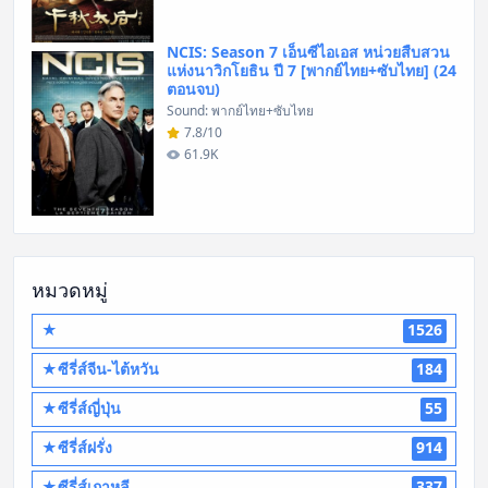
NCIS: Season 7 เอ็นซีไอเอส หน่วยสืบสวน
แห่งนาวิกโยธิน ปี 7 [พากย์ไทย+ซับไทย] (24
ตอนจบ)
Sound: พากย์ไทย+ซับไทย
7.8/10
61.9K
หมวดหมู่
★
1526
★ซีรี่ส์จีน-ไต้หวัน
184
★ซีรี่ส์ญี่ปุ่น
55
★ซีรี่ส์ฝรั่ง
914
★ซีรี่ส์เกาหลี
337