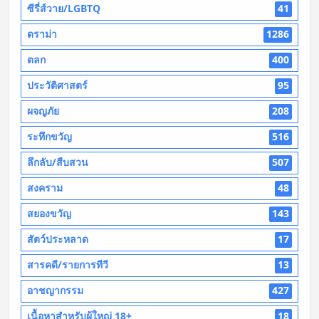
ซีรี่ส์วาย/LGBTQ
41
ดราม่า
1286
ตลก
400
ประวัติศาสตร์
95
ผจญภัย
208
ระทึกขวัญ
516
ลึกลับ/สืบสวน
507
สงคราม
48
สยองขวัญ
143
สัตว์ประหลาด
17
สารคดี/รายการทีวี
13
อาชญากรรม
427
เนื้อหาสำหรับผู้ใหญ่ 18+
18