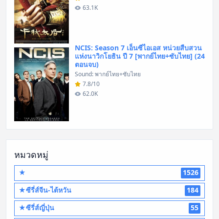
63.1K
NCIS: Season 7 เอ็นซีไอเอส หน่วยสืบสวน
แห่งนาวิกโยธิน ปี 7 [พากย์ไทย+ซับไทย] (24
ตอนจบ)
Sound: พากย์ไทย+ซับไทย
7.8/10
62.0K
หมวดหมู่
★
1526
★ซีรี่ส์จีน-ไต้หวัน
184
★ซีรี่ส์ญี่ปุ่น
55