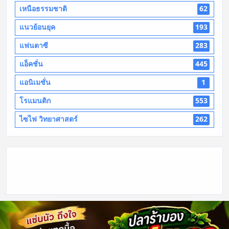
เหนือธรรมชาติ
62
แนวย้อนยุค
193
แฟนตาซี
283
แอ็คชั่น
445
แอนิเมชั่น
1
โรแมนติก
553
ไซไฟ วิทยาศาสตร์
262