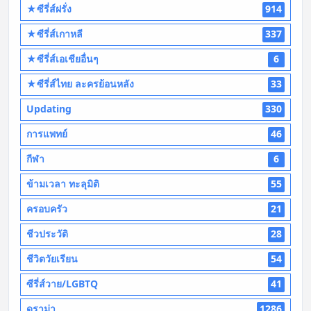
★ซีรี่ส์ฝรั่ง
914
★ซีรี่ส์เกาหลี
337
★ซีรี่ส์เอเชียอื่นๆ
6
★ซีรี่ส์ไทย ละครย้อนหลัง
33
Updating
330
การแพทย์
46
กีฬา
6
ข้ามเวลา ทะลุมิติ
55
ครอบครัว
21
ชีวประวัติ
28
ชีวิตวัยเรียน
54
ซีรี่ส์วาย/LGBTQ
41
ดราม่า
1286