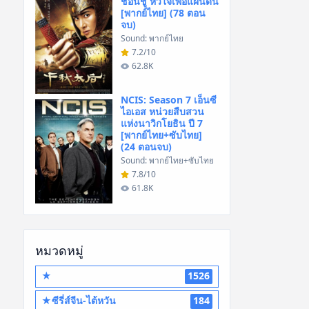
ชอนชู หัวใจเพื่อแผ่นดิน
[พากย์ไทย] (78 ตอน
จบ)
Sound: พากย์ไทย
7.2/10
62.8K
NCIS: Season 7 เอ็นซี
ไอเอส หน่วยสืบสวน
แห่งนาวิกโยธิน ปี 7
[พากย์ไทย+ซับไทย]
(24 ตอนจบ)
Sound: พากย์ไทย+ซับไทย
7.8/10
61.8K
หมวดหมู่
★
1526
★ซีรี่ส์จีน-ไต้หวัน
184