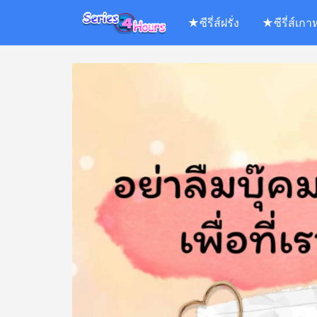
Skip
★ซีรี่ส์ฝรั่ง
★ซีรี่ส์เกา
to
content