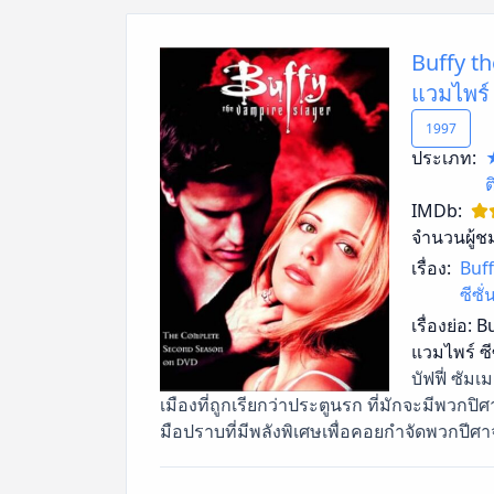
Buffy th
แวมไพร์ 
1997
ประเภท:
ต
IMDb:
จำนวนผู้ช
เรื่อง:
Buff
ซีซั
เรื่องย่อ:
Bu
แวมไพร์ ซี
บัฟฟี่ ซัม
เมืองที่ถูกเรียกว่าประตูนรก ที่มักจะมีพวก
มือปราบที่มีพลังพิเศษเพื่อคอยกำจัดพวกปีศาจ