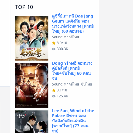
TOP 10
ดูซีรี่ย์เกาหลี Dae Jang
Geum แดจังกึม จอม
นางแห่งวังหลวง [พากย์
ไทย] (60 ตอนจบ)
Sound: พากย์ไทย
8.9/10
300.3K
Dong Yi ทงอี จอมนาง
คู่บัลลังก์ [พากย์
ไทย+ซับไทย] 60 ตอน
จบ
Sound: พากย์ไทย+ซับไทย
8.1/10
125.4K
Lee San, Wind of the
Palace ลีซาน จอม
บัลลังก์พลิกแผ่นดิน
[พากย์ไทย] (77 ตอน
จบ)