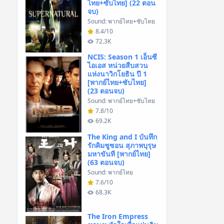
ไทย+ซับไทย] (22 ตอน
จบ)
Sound: พากย์ไทย+ซับไทย
8.4/10
72.3K
NCIS: Season 1 เอ็นซี
ไอเอส หน่วยสืบสวน
แห่งนาวิกโยธิน ปี 1
[พากย์ไทย+ซับไทย]
(23 ตอนจบ)
Sound: พากย์ไทย+ซับไทย
7.8/10
69.2K
The King and I บันทึก
รักคิมชูซอน สุภาพบุรุษ
มหาขันที [พากย์ไทย]
(63 ตอนจบ)
Sound: พากย์ไทย
7.6/10
68.3K
The Iron Empress