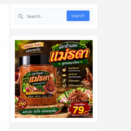
Search for:
Search
น