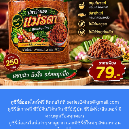
ตูซีรี่ย์ออนไลน์ฟรี
ติดต่อได้ที่
series24hrs@gmail.com
ดูซีรี่ย์เกาหลี ซีรี่ย์จีน/ไต้หวัน ซีรี่ย์ญี่ปุ่น ซีรี่ย์ฝรั่ง/อินเตอร์ มี
ครบทุกเรื่องทุกตอน
ดูซีรี่ส์ออนไลน์เก่าๆ หาดูยาก และมีซีรี่ย์ใหม่ๆ อัพเดทก่อน