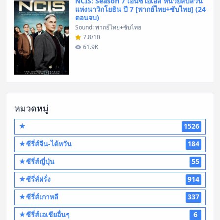
NCIS: Season 7 เอ็นซีไอเอส หน่วยสืบสวน
แห่งนาวิกโยธิน ปี 7 [พากย์ไทย+ซับไทย] (24
ตอนจบ)
Sound: พากย์ไทย+ซับไทย
7.8/10
61.9K
หมวดหมู่
★
1526
★ซีรี่ส์จีน-ไต้หวัน
184
★ซีรี่ส์ญี่ปุ่น
55
★ซีรี่ส์ฝรั่ง
914
★ซีรี่ส์เกาหลี
337
★ซีรี่ส์เอเชียอื่นๆ
6