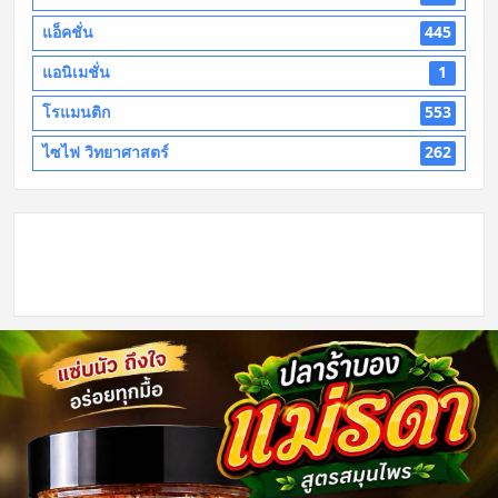
แอ็คชั่น
445
แอนิเมชั่น
1
โรแมนติก
553
ไซไฟ วิทยาศาสตร์
262