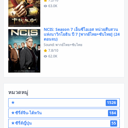
7.2/10
63.0K
NCIS: Season 7 เอ็นซีไอเอส หน่วยสืบสวน
แห่งนาวิกโยธิน ปี 7 [พากย์ไทย+ซับไทย] (24
ตอนจบ)
Sound: พากย์ไทย+ซับไทย
7.8/10
62.0K
หมวดหมู่
★
1526
★ซีรี่ส์จีน-ไต้หวัน
184
★ซีรี่ส์ญี่ปุ่น
55