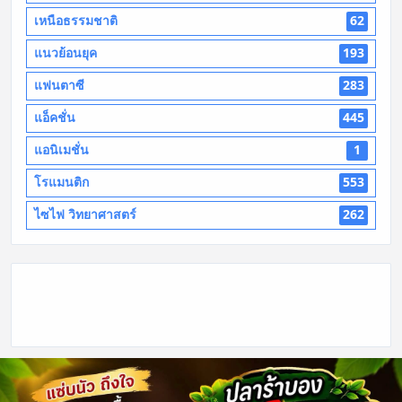
เหนือธรรมชาติ
62
แนวย้อนยุค
193
แฟนตาซี
283
แอ็คชั่น
445
แอนิเมชั่น
1
โรแมนติก
553
ไซไฟ วิทยาศาสตร์
262