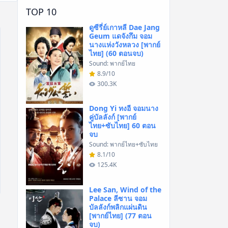
TOP 10
ดูซีรี่ย์เกาหลี Dae Jang
Geum แดจังกึม จอม
นางแห่งวังหลวง [พากย์
ไทย] (60 ตอนจบ)
Sound: พากย์ไทย
8.9/10
300.3K
Dong Yi ทงอี จอมนาง
คู่บัลลังก์ [พากย์
ไทย+ซับไทย] 60 ตอน
จบ
Sound: พากย์ไทย+ซับไทย
8.1/10
125.4K
Lee San, Wind of the
Palace ลีซาน จอม
บัลลังก์พลิกแผ่นดิน
[พากย์ไทย] (77 ตอน
จบ)