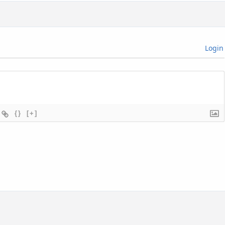
Login
{}
[+]