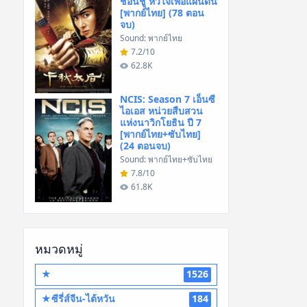
ชอนชู หัวใจเพื่อแผ่นดิน
[พากย์ไทย] (78 ตอน
จบ)
Sound: พากย์ไทย
7.2/10
62.8K
NCIS: Season 7 เอ็นซี
ไอเอส หน่วยสืบสวน
แห่งนาวิกโยธิน ปี 7
[พากย์ไทย+ซับไทย]
(24 ตอนจบ)
Sound: พากย์ไทย+ซับไทย
7.8/10
61.8K
หมวดหมู่
★
1526
★ซีรี่ส์จีน-ไต้หวัน
184