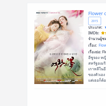
Flower 
2015
ประเภท:
IMDb:
จำนวนผู้ช
เรื่อง:
Flo
เรื่องย่อ:
Fl
อีซูจอง ห
สหรัฐอเมริ
เกาหลีในอ
ของตัวเอง 
แต่เธอก็ต้