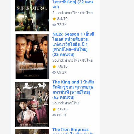
ไทย+ซับไทย] (22 ตอน
จบ)
Sound: พากย์ไทย+ซับไทย
8.4/10
72.3K
NCIS: Season 1 เอ็นซี
ไอเอส หน่วยสืบสวน
แห่งนาวิกโยธิน ปี 1
[พากย์ไทย+ซับไทย]
(23 ตอนจบ)
Sound: พากย์ไทย+ซับไทย
7.8/10
69.2K
The King and I บันทึก
รักคิมชูซอน สุภาพบุรุษ
มหาขันที [พากย์ไทย]
(63 ตอนจบ)
Sound: พากย์ไทย
7.6/10
68.3K
The Iron Empress