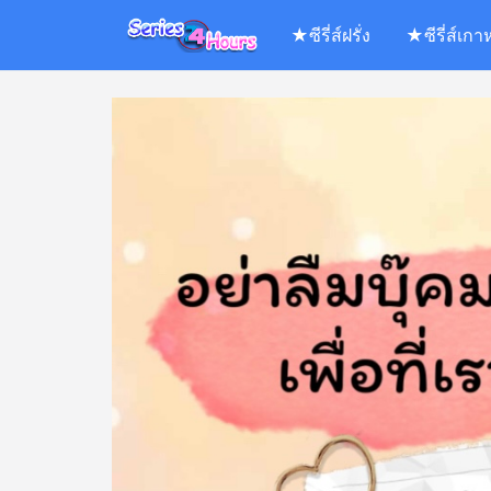
Skip
★ซีรี่ส์ฝรั่ง
★ซีรี่ส์เกา
to
content