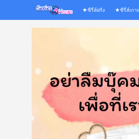
Skip
★ซีรี่ส์ฝรั่ง
★ซีรี่ส์เกา
to
content