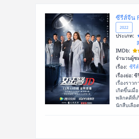
ซีรีส์จี
2022
ประเภท:
ล
IMDb:
จำนวนผู้ช
เรื่อง:
ซีรี
เรื่องย่อ:
ซี
เรื่องราวก
เกิดขึ้นเ
พลิกคดีที่
นักสืบเลื