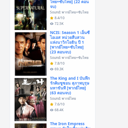
ไทย+ซับไทย] (22 ตอน
จบ)
Sound: พากย์ไทย+ซับไทย
8.4/10
72.5K
NCIS: Season 1 เอ็นซี
ไอเอส หน่วยสืบสวน
แห่งนาวิกโยธิน ปี 1
[พากย์ไทย+ซับไทย]
(23 ตอนจบ)
Sound: พากย์ไทย+ซับไทย
7.8/10
69.3K
The King and I บันทึก
รักคิมชูซอน สุภาพบุรุษ
มหาขันที [พากย์ไทย]
(63 ตอนจบ)
Sound: พากย์ไทย
7.6/10
68.4K
The Iron Empress