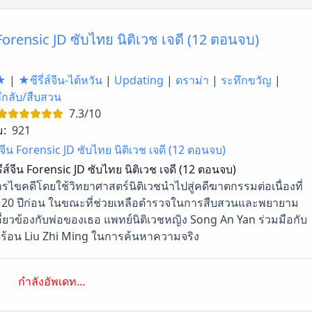
น Forensic JD ซับไทย นิติเวช เจดี (12 ตอนจบ)
★
|
★ซีรี่ส์จีน-ไต้หวัน
|
Updating
|
ดราม่า
|
ระทึกขวัญ
|
ึกลับ/สืบสวน
7.3/10
ม:
921
ส์จีน Forensic JD ซับไทย นิติเวช เจดี (12 ตอนจบ)
รีส์จีน Forensic JD ซับไทย นิติเวช เจดี (12 ตอนจบ)
ารไขคดีโดยใช้วิทยาศาสตร์นิติเวชนำไปสู่คดีฆาตกรรมต่อเนื่องที่
มื่อ 20 ปีก่อน ในขณะที่ช่วยเหลือตำรวจในการสืบสวนและพยายาม
เกี่ยวข้องกับพ่อของเธอ แพทย์นิติเวชหญิง Song An Yan ร่วมมือกับ
อดร้อน Liu Zhi Ming ในการค้นหาความจริง
กำลังอัพเดท…