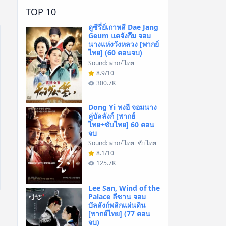
TOP 10
ดูซีรี่ย์เกาหลี Dae Jang
Geum แดจังกึม จอม
นางแห่งวังหลวง [พากย์
ไทย] (60 ตอนจบ)
Sound: พากย์ไทย
8.9/10
300.7K
Dong Yi ทงอี จอมนาง
คู่บัลลังก์ [พากย์
ไทย+ซับไทย] 60 ตอน
จบ
Sound: พากย์ไทย+ซับไทย
8.1/10
125.7K
Lee San, Wind of the
Palace ลีซาน จอม
บัลลังก์พลิกแผ่นดิน
[พากย์ไทย] (77 ตอน
จบ)