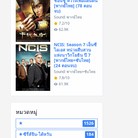
ชอนชู หัวใจเพื่อแผ่นดิน
[พากย์ไทย] (78 ตอน
จบ)
Sound: พากย์ไทย
7.2/10
62.9K
NCIS: Season 7 เอ็นซี
ไอเอส หน่วยสืบสวน
แห่งนาวิกโยธิน ปี 7
[พากย์ไทย+ซับไทย]
(24 ตอนจบ)
Sound: พากย์ไทย+ซับไทย
7.8/10
61.9K
หมวดหมู่
★
1526
★ซีรี่ส์จีน-ไต้หวัน
184