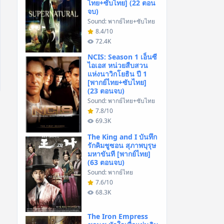
ไทย+ซับไทย] (22 ตอน
จบ)
Sound: พากย์ไทย+ซับไทย
8.4/10
72.4K
NCIS: Season 1 เอ็นซี
ไอเอส หน่วยสืบสวน
แห่งนาวิกโยธิน ปี 1
[พากย์ไทย+ซับไทย]
(23 ตอนจบ)
Sound: พากย์ไทย+ซับไทย
7.8/10
69.3K
The King and I บันทึก
รักคิมชูซอน สุภาพบุรุษ
มหาขันที [พากย์ไทย]
(63 ตอนจบ)
Sound: พากย์ไทย
7.6/10
68.3K
The Iron Empress