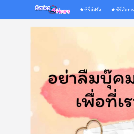
Skip
★ซีรี่ส์ฝรั่ง
★ซีรี่ส์เกา
to
content