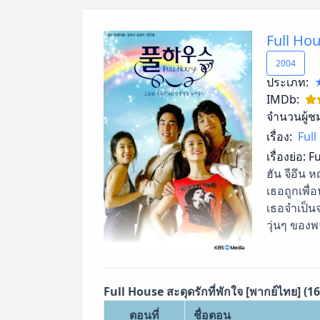
Full Hou
2004
ประเภท:
IMDb:
จำนวนผู้ช
เรื่อง:
Full
เรื่องย่อ:
Fu
ฮัน จีอึน ห
เธอถูกเพื่
เธอจำเป็นจ
วุ่นๆ ของพว
Full House สะดุดรักที่พักใจ [พากย์ไทย] (1
ตอนที่
ชื่อตอน