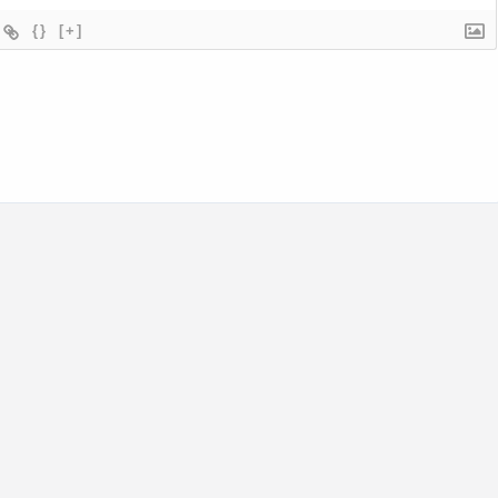
{}
[+]