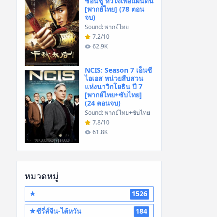
ชอนชู หัวใจเพื่อแผ่นดิน
[พากย์ไทย] (78 ตอน
จบ)
Sound: พากย์ไทย
7.2/10
62.9K
NCIS: Season 7 เอ็นซี
ไอเอส หน่วยสืบสวน
แห่งนาวิกโยธิน ปี 7
[พากย์ไทย+ซับไทย]
(24 ตอนจบ)
Sound: พากย์ไทย+ซับไทย
7.8/10
61.8K
หมวดหมู่
★
1526
★ซีรี่ส์จีน-ไต้หวัน
184