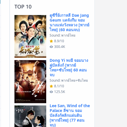
TOP 10
ดูซีรี่ย์เกาหลี Dae Jang
Geum แดจังกึม จอม
นางแห่งวังหลวง [พากย์
ไทย] (60 ตอนจบ)
Sound: พากย์ไทย
8.9/10
300.4K
Dong Yi ทงอี จอมนาง
คู่บัลลังก์ [พากย์
ไทย+ซับไทย] 60 ตอน
จบ
Sound: พากย์ไทย+ซับไทย
8.1/10
125.5K
Lee San, Wind of the
Palace ลีซาน จอม
บัลลังก์พลิกแผ่นดิน
[พากย์ไทย] (77 ตอน
จบ)