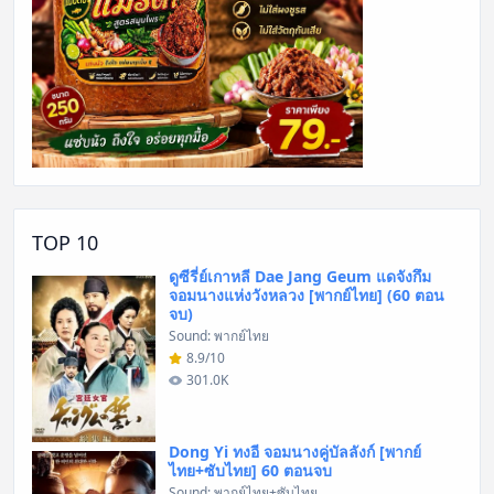
TOP 10
ดูซีรี่ย์เกาหลี Dae Jang Geum แดจังกึม
จอมนางแห่งวังหลวง [พากย์ไทย] (60 ตอน
จบ)
Sound: พากย์ไทย
8.9/10
301.0K
Dong Yi ทงอี จอมนางคู่บัลลังก์ [พากย์
ไทย+ซับไทย] 60 ตอนจบ
Sound: พากย์ไทย+ซับไทย