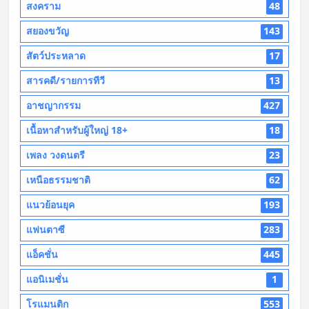
สงคราม
48
สยองขวัญ
143
สัตว์ประหลาด
17
สารคดี/รายการทีวี
13
อาชญากรรม
427
เนื้อหาสำหรับผู้ใหญ่ 18+
18
เพลง วงดนตรี
23
เหนือธรรมชาติ
62
แนวย้อนยุค
193
แฟนตาซี
283
แอ็คชั่น
445
แอนิเมชั่น
1
โรแมนติก
553