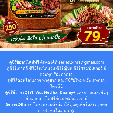
ตูซีรี่ย์ออนไลน์ฟรี
ติดต่อได้ที่
series24hrs@gmail.com
ดูซีรี่ย์เกาหลี ซีรี่ย์จีน/ไต้หวัน ซีรี่ย์ญี่ปุ่น ซีรี่ย์ฝรั่ง/อินเตอร์ มี
ครบทุกเรื่องทุกตอน
ดูซีรี่ส์ออนไลน์เก่าๆ หาดูยาก และมีซีรี่ย์ใหม่ๆ อัพเดทก่อน
ใครที่นี่
ดูซีรี่ส์
จาก
iQIYI
,
Viu
,
Netflix
,
Disney+
และจากแหล่งอื่นๆ
อีกมากมายได้
ฟรี
ที่เว็บไซต์ของเรานี้
Series24hr
เราได้รวบรวมซีรี่ย์มาให้คุณดูเพื่อให้สะดวกต่อ
การรับชมให้มากที่สุด