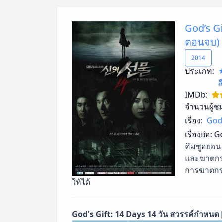
God’s Gi
ตอนจบ)
2014
ประเภท:
IMDb:
จำนวนผู้ช
เรื่อง:
God'
เรื่องย่อ:
Go
คิมซูฮยอน 
และฆาตกรร
การฆาตกรร
ให้ได้
God's Gift: 14 Days 14 วัน สวรรค์กำหนด 