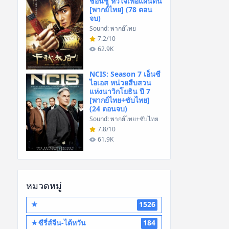
ชอนชู หัวใจเพื่อแผ่นดิน
[พากย์ไทย] (78 ตอน
จบ)
Sound: พากย์ไทย
7.2/10
62.9K
NCIS: Season 7 เอ็นซี
ไอเอส หน่วยสืบสวน
แห่งนาวิกโยธิน ปี 7
[พากย์ไทย+ซับไทย]
(24 ตอนจบ)
Sound: พากย์ไทย+ซับไทย
7.8/10
61.9K
หมวดหมู่
★
1526
★ซีรี่ส์จีน-ไต้หวัน
184