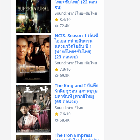
ไทย+ซับไทย] (22 ตอน
จบ)
Sound: พากย์ไทย+ซับไทย
8.4/10
72.4K
NCIS: Season 1 เอ็นซี
ไอเอส หน่วยสืบสวน
แห่งนาวิกโยธิน ปี 1
[พากย์ไทย+ซับไทย]
(23 ตอนจบ)
Sound: พากย์ไทย+ซับไทย
7.8/10
69.3K
The King and I บันทึก
รักคิมชูซอน สุภาพบุรุษ
มหาขันที [พากย์ไทย]
(63 ตอนจบ)
Sound: พากย์ไทย
7.6/10
68.4K
The Iron Empress