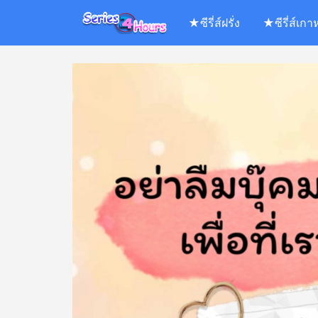
Skip
★ซีรี่ส์ฝรั่ง
★ซีรี่ส์เกา
to
content