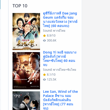
TOP 10
ดูซีรี่ย์เกาหลี Dae Jang
Geum แดจังกึม จอม
นางแห่งวังหลวง [พากย์
ไทย] (60 ตอนจบ)
Sound: พากย์ไทย
8.9/10
300.6K
Dong Yi ทงอี จอมนาง
คู่บัลลังก์ [พากย์
ไทย+ซับไทย] 60 ตอน
จบ
Sound: พากย์ไทย+ซับไทย
8.1/10
125.5K
Lee San, Wind of the
Palace ลีซาน จอม
บัลลังก์พลิกแผ่นดิน
[พากย์ไทย] (77 ตอน
จบ)