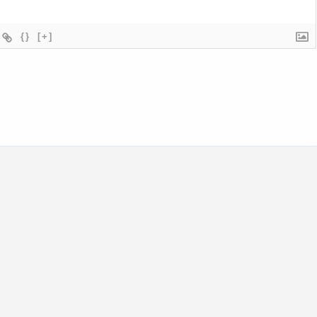
{}
[+]