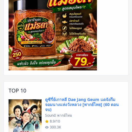
TOP 10
ดูซีรี่ย์เกาหลี Dae Jang Geum แดจังกึม
จอมนางแห่งวังหลวง [พากย์ไทย] (60 ตอน
จบ)
Sound: พากย์ไทย
8.9/10
300.3K