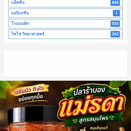
แอ็คชั่น
445
แอนิเมชั่น
1
โรแมนติก
553
ไซไฟ วิทยาศาสตร์
262