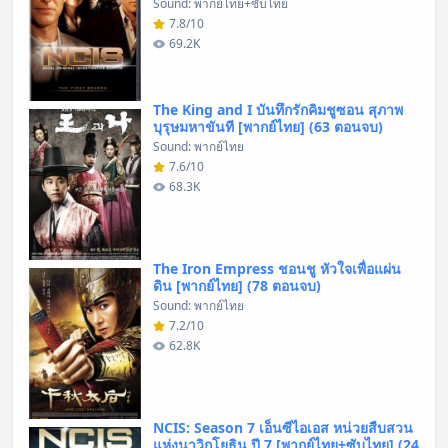
Sound: พากย์ไทย+ซับไทย
7.8/10
69.2K
The King and I บันทึกรักคิมชูซอน สุภาพ
บุรุษมหาขันที [พากย์ไทย] (63 ตอนจบ)
Sound: พากย์ไทย
7.6/10
68.3K
The Iron Empress ชอนชู หัวใจเพื่อแผ่น
ดิน [พากย์ไทย] (78 ตอนจบ)
Sound: พากย์ไทย
7.2/10
62.8K
NCIS: Season 7 เอ็นซีไอเอส หน่วยสืบสวน
แห่งนาวิกโยธิน ปี 7 [พากย์ไทย+ซับไทย] (24