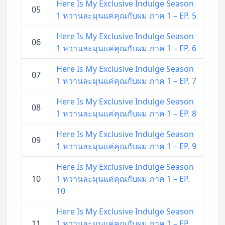
Here Is My Exclusive Indulge Season
05
1 หวานละมุนแค่คุณกับผม ภาค 1 – EP. 5
Here Is My Exclusive Indulge Season
06
1 หวานละมุนแค่คุณกับผม ภาค 1 – EP. 6
Here Is My Exclusive Indulge Season
07
1 หวานละมุนแค่คุณกับผม ภาค 1 – EP. 7
Here Is My Exclusive Indulge Season
08
1 หวานละมุนแค่คุณกับผม ภาค 1 – EP. 8
Here Is My Exclusive Indulge Season
09
1 หวานละมุนแค่คุณกับผม ภาค 1 – EP. 9
Here Is My Exclusive Indulge Season
10
1 หวานละมุนแค่คุณกับผม ภาค 1 – EP.
10
Here Is My Exclusive Indulge Season
11
1 หวานละมุนแค่คุณกับผม ภาค 1 – EP.