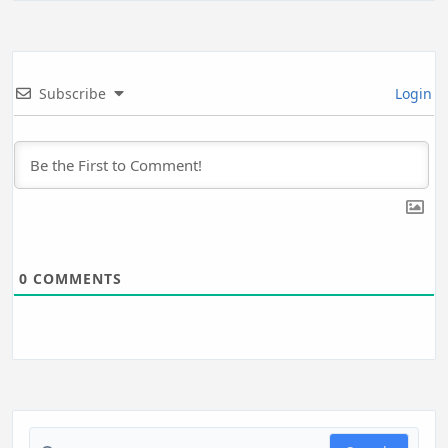
Subscribe
Login
0
COMMENTS
Search for: