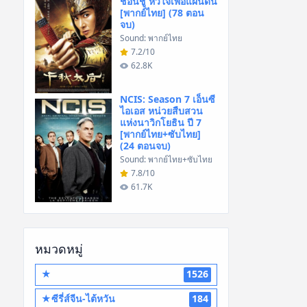
ชอนชู หัวใจเพื่อแผ่นดิน
[พากย์ไทย] (78 ตอน
จบ)
Sound: พากย์ไทย
7.2/10
62.8K
NCIS: Season 7 เอ็นซี
ไอเอส หน่วยสืบสวน
แห่งนาวิกโยธิน ปี 7
[พากย์ไทย+ซับไทย]
(24 ตอนจบ)
Sound: พากย์ไทย+ซับไทย
7.8/10
61.7K
หมวดหมู่
★
1526
★ซีรี่ส์จีน-ไต้หวัน
184