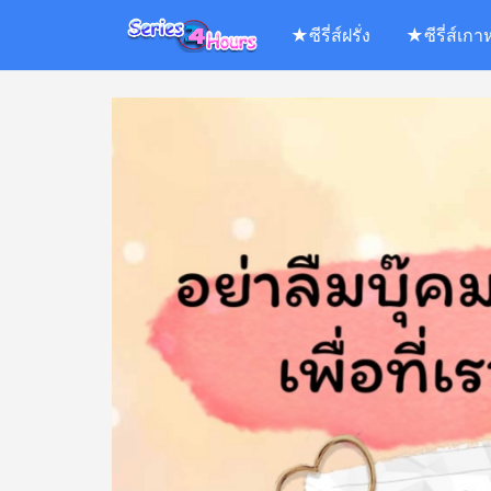
Skip
★ซีรี่ส์ฝรั่ง
★ซีรี่ส์เกา
to
content