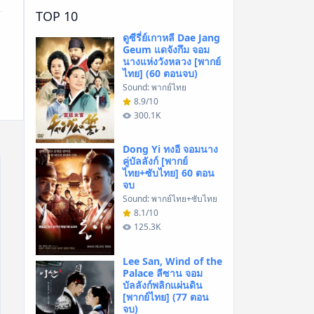
TOP 10
ดูซีรี่ย์เกาหลี Dae Jang
Geum แดจังกึม จอม
นางแห่งวังหลวง [พากย์
ไทย] (60 ตอนจบ)
Sound: พากย์ไทย
8.9/10
300.1K
Dong Yi ทงอี จอมนาง
คู่บัลลังก์ [พากย์
ไทย+ซับไทย] 60 ตอน
จบ
Sound: พากย์ไทย+ซับไทย
8.1/10
125.3K
Lee San, Wind of the
Palace ลีซาน จอม
บัลลังก์พลิกแผ่นดิน
[พากย์ไทย] (77 ตอน
จบ)