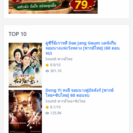
TOP 10
ดูซีรี่ย์เกาหลี Dae Jang Geum แดจังกึม
จอมนางแห่งวังหลวง [พากย์ไทย] (60 ตอน
จบ)
Sound: พากย์ไทย
8.9/10
301.1K
Dong Yi ทงอี จอมนางคู่บัลลังก์ [พากย์
ไทย+ซับไทย] 60 ตอนจบ
Sound: พากย์ไทย+ซับไทย
8.1/10
125.9K