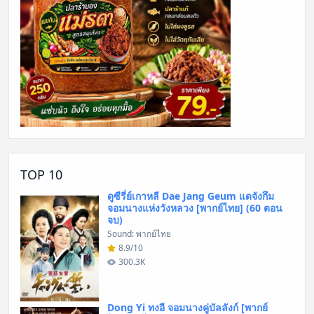
TOP 10
ดูซีรี่ย์เกาหลี Dae Jang Geum แดจังกึม
จอมนางแห่งวังหลวง [พากย์ไทย] (60 ตอน
จบ)
Sound: พากย์ไทย
8.9/10
300.3K
Dong Yi ทงอี จอมนางคู่บัลลังก์ [พากย์