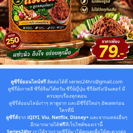
ตูซีรี่ย์ออนไลน์ฟรี
ติดต่อได้ที่
series24hrs@gmail.com
ดูซีรี่ย์เกาหลี ซีรี่ย์จีน/ไต้หวัน ซีรี่ย์ญี่ปุ่น ซีรี่ย์ฝรั่ง/อินเตอร์ มี
ครบทุกเรื่องทุกตอน
ดูซีรี่ส์ออนไลน์เก่าๆ หาดูยาก และมีซีรี่ย์ใหม่ๆ อัพเดทก่อน
ใครที่นี่
ดูซีรี่ส์
จาก
iQIYI
,
Viu
,
Netflix
,
Disney+
และจากแหล่งอื่นๆ
อีกมากมายได้
ฟรี
ที่เว็บไซต์ของเรานี้
Series24hr
เราได้รวบรวมซีรี่ย์มาให้คุณดูเพื่อให้สะดวกต่อ