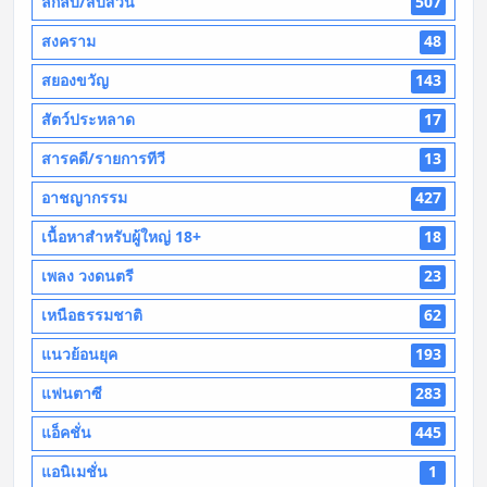
ลึกลับ/สืบสวน
507
สงคราม
48
สยองขวัญ
143
สัตว์ประหลาด
17
สารคดี/รายการทีวี
13
อาชญากรรม
427
เนื้อหาสำหรับผู้ใหญ่ 18+
18
เพลง วงดนตรี
23
เหนือธรรมชาติ
62
แนวย้อนยุค
193
แฟนตาซี
283
แอ็คชั่น
445
แอนิเมชั่น
1