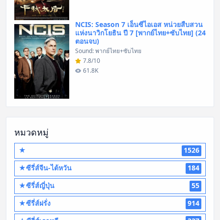
NCIS: Season 7 เอ็นซีไอเอส หน่วยสืบสวน
แห่งนาวิกโยธิน ปี 7 [พากย์ไทย+ซับไทย] (24
ตอนจบ)
Sound: พากย์ไทย+ซับไทย
7.8/10
61.8K
หมวดหมู่
★
1526
★ซีรี่ส์จีน-ไต้หวัน
184
★ซีรี่ส์ญี่ปุ่น
55
★ซีรี่ส์ฝรั่ง
914