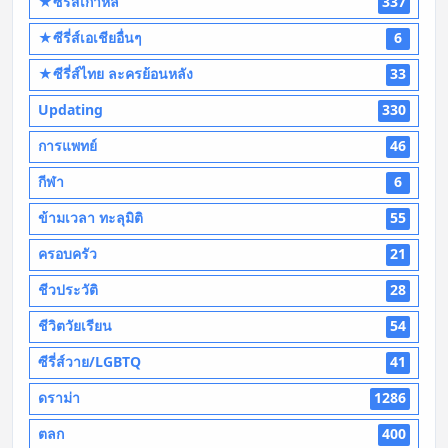
★ซีรี่ส์เกาหลี
337
★ซีรี่ส์เอเชียอื่นๆ
6
★ซีรี่ส์ไทย ละครย้อนหลัง
33
Updating
330
การแพทย์
46
กีฬา
6
ข้ามเวลา ทะลุมิติ
55
ครอบครัว
21
ชีวประวัติ
28
ชีวิตวัยเรียน
54
ซีรี่ส์วาย/LGBTQ
41
ดราม่า
1286
ตลก
400