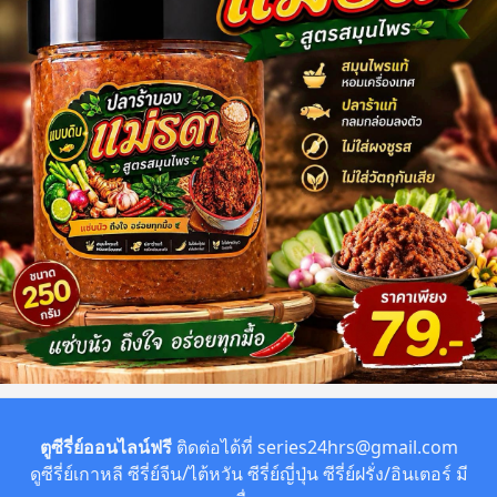
ตูซีรี่ย์ออนไลน์ฟรี
ติดต่อได้ที่
series24hrs@gmail.com
ดูซีรี่ย์เกาหลี ซีรี่ย์จีน/ไต้หวัน ซีรี่ย์ญี่ปุ่น ซีรี่ย์ฝรั่ง/อินเตอร์ มี