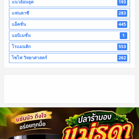
แนวย้อนยุค
193
แฟนตาซี
283
แอ็คชั่น
445
แอนิเมชั่น
1
โรแมนติก
553
ไซไฟ วิทยาศาสตร์
262