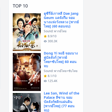
TOP 10
ดูซีรี่ย์เกาหลี Dae Jang
Geum แดจังกึม จอม
นางแห่งวังหลวง [พากย์
ไทย] (60 ตอนจบ)
Sound: พากย์ไทย
8.9/10
300.3K
Dong Yi ทงอี จอมนาง
คู่บัลลังก์ [พากย์
ไทย+ซับไทย] 60 ตอน
จบ
Sound: พากย์ไทย+ซับไทย
8.1/10
125.4K
Lee San, Wind of the
Palace ลีซาน จอม
บัลลังก์พลิกแผ่นดิน
[พากย์ไทย] (77 ตอน
จบ)