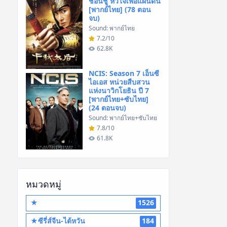
ชอนชู หัวใจเพื่อแผ่นดิน
[พากย์ไทย] (78 ตอน
จบ)
Sound: พากย์ไทย
7.2/10
62.8K
NCIS: Season 7 เอ็นซี
ไอเอส หน่วยสืบสวน
แห่งนาวิกโยธิน ปี 7
[พากย์ไทย+ซับไทย]
(24 ตอนจบ)
Sound: พากย์ไทย+ซับไทย
7.8/10
61.8K
หมวดหมู่
★
1526
★ซีรี่ส์จีน-ไต้หวัน
184