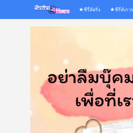
Skip
★ซีรี่ส์ฝรั่ง
★ซีรี่ส์เกา
to
content