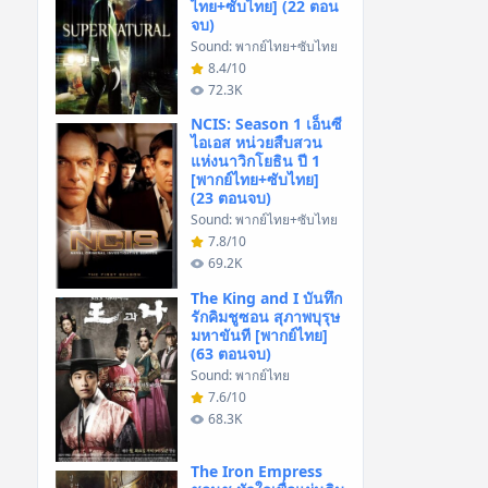
ไทย+ซับไทย] (22 ตอน
จบ)
Sound: พากย์ไทย+ซับไทย
8.4/10
72.3K
NCIS: Season 1 เอ็นซี
ไอเอส หน่วยสืบสวน
แห่งนาวิกโยธิน ปี 1
[พากย์ไทย+ซับไทย]
(23 ตอนจบ)
Sound: พากย์ไทย+ซับไทย
7.8/10
69.2K
The King and I บันทึก
รักคิมชูซอน สุภาพบุรุษ
มหาขันที [พากย์ไทย]
(63 ตอนจบ)
Sound: พากย์ไทย
7.6/10
68.3K
The Iron Empress