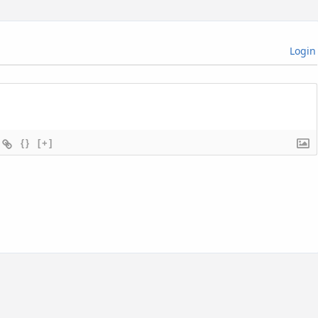
Login
{}
[+]