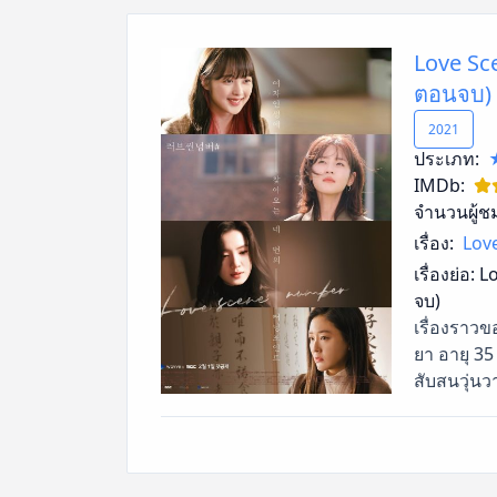
Love Sce
ตอนจบ)
2021
ประเภท:
IMDb:
จำนวนผู้ช
เรื่อง:
Lov
เรื่องย่อ:
Lo
จบ)
เรื่องราวขอ
ยา อายุ 35
สับสนวุ่นวา