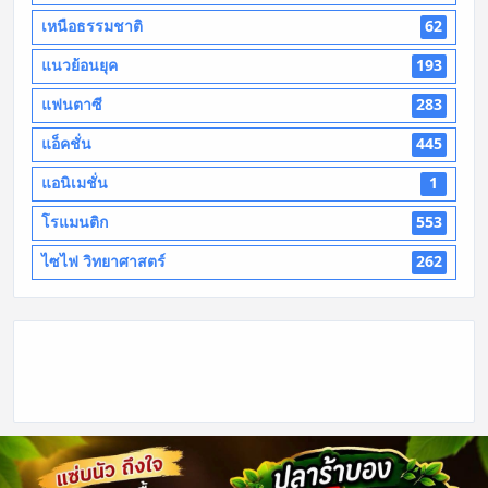
เหนือธรรมชาติ
62
แนวย้อนยุค
193
แฟนตาซี
283
แอ็คชั่น
445
แอนิเมชั่น
1
โรแมนติก
553
ไซไฟ วิทยาศาสตร์
262