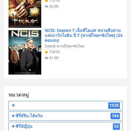
7.2/10
62.9K
NCIS: Season 7 เอ็นซีไอเอส หน่วยสืบสวน
แห่งนาวิกโยธิน ปี 7 [พากย์ไทย+ซับไทย] (24
ตอนจบ)
Sound: พากย์ไทย+ซับไทย
7.8/10
61.9K
หมวดหมู่
★
1526
★ซีรี่ส์จีน-ไต้หวัน
184
★ซีรี่ส์ญี่ปุ่น
55