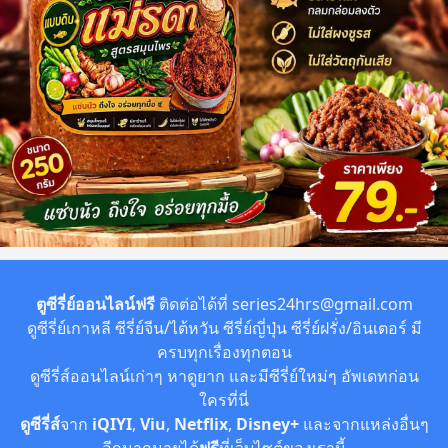
ตูซีรี่ย์ออนไลน์ฟรี
ติดต่อได้ที่
series24hrs@gmail.com
ดูซีรี่ย์เกาหลี ซีรี่ย์จีน/ไต้หวัน ซีรี่ย์ญี่ปุ่น ซีรี่ย์ฝรั่ง/อินเตอร์ มี
ครบทุกเรื่องทุกตอน
ดูซีรี่ส์ออนไลน์เก่าๆ หาดูยาก และมีซีรี่ย์ใหม่ๆ อัพเดทก่อน
ใครที่นี่
ดูซีรี่ส์
จาก
iQIYI
,
Viu
,
Netflix
,
Disney+
และจากแหล่งอื่นๆ