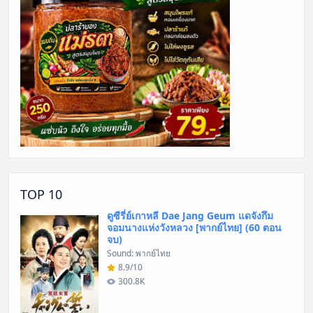
TOP 10
ดูซีรี่ย์เกาหลี Dae Jang Geum แดจังกึม
จอมนางแห่งวังหลวง [พากย์ไทย] (60 ตอน
จบ)
Sound: พากย์ไทย
8.9/10
300.8K