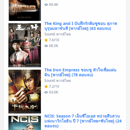
69.4K
The King and I บันทึกรักคิมชูซอน สุภาพ
บุรุษมหาขันที [พากย์ไทย] (63 ตอนจบ)
Sound: พากย์ไทย
7.6/10
68.5K
The Iron Empress ชอนชู หัวใจเพื่อแผ่น
ดิน [พากย์ไทย] (78 ตอนจบ)
Sound: พากย์ไทย
7.2/10
63.0K
NCIS: Season 7 เอ็นซีไอเอส หน่วยสืบสวน
แห่งนาวิกโยธิน ปี 7 [พากย์ไทย+ซับไทย] (24
ตอนจบ)