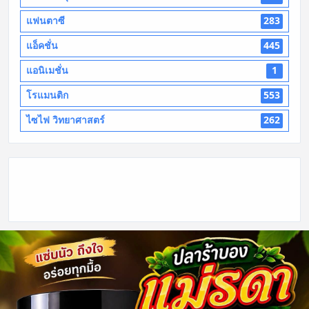
แฟนตาซี
283
แอ็คชั่น
445
แอนิเมชั่น
1
โรแมนติก
553
ไซไฟ วิทยาศาสตร์
262