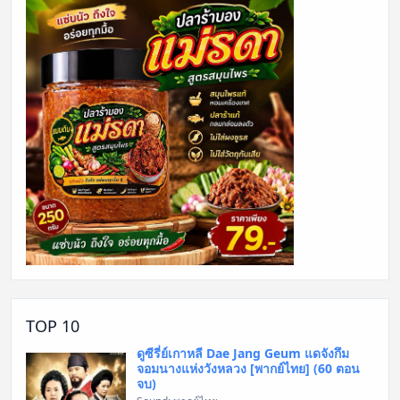
TOP 10
ดูซีรี่ย์เกาหลี Dae Jang Geum แดจังกึม
จอมนางแห่งวังหลวง [พากย์ไทย] (60 ตอน
จบ)