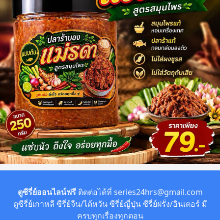
ตูซีรี่ย์ออนไลน์ฟรี
ติดต่อได้ที่
series24hrs@gmail.com
ดูซีรี่ย์เกาหลี ซีรี่ย์จีน/ไต้หวัน ซีรี่ย์ญี่ปุ่น ซีรี่ย์ฝรั่ง/อินเตอร์ มี
ครบทุกเรื่องทุกตอน