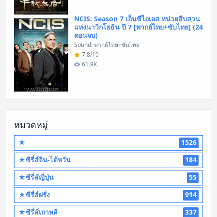
NCIS: Season 7 เอ็นซีไอเอส หน่วยสืบสวน
แห่งนาวิกโยธิน ปี 7 [พากย์ไทย+ซับไทย] (24
ตอนจบ)
Sound: พากย์ไทย+ซับไทย
7.8/10
61.9K
หมวดหมู่
★
1526
★ซีรี่ส์จีน-ไต้หวัน
184
★ซีรี่ส์ญี่ปุ่น
55
★ซีรี่ส์ฝรั่ง
914
★ซีรี่ส์เกาหลี
337