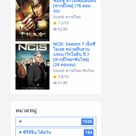
ชอนชู หัวใจเพื่อแผ่นดิน
[พากย์ไทย] (78 ตอน
จบ)
Sound: พากย์ไทย
7.2/10
62.8K
NCIS: Season 7 เอ็นซี
ไอเอส หน่วยสืบสวน
แห่งนาวิกโยธิน ปี 7
[พากย์ไทย+ซับไทย]
(24 ตอนจบ)
Sound: พากย์ไทย+ซับไทย
7.8/10
61.8K
หมวดหมู่
★
1526
★ซีรี่ส์จีน-ไต้หวัน
184