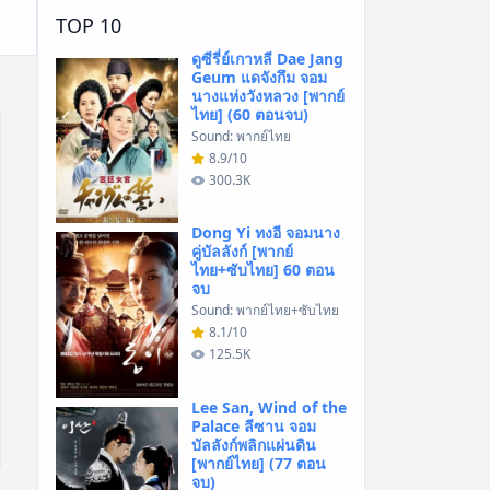
TOP 10
ดูซีรี่ย์เกาหลี Dae Jang
Geum แดจังกึม จอม
นางแห่งวังหลวง [พากย์
ไทย] (60 ตอนจบ)
Sound: พากย์ไทย
8.9/10
300.3K
Dong Yi ทงอี จอมนาง
คู่บัลลังก์ [พากย์
ไทย+ซับไทย] 60 ตอน
จบ
Sound: พากย์ไทย+ซับไทย
8.1/10
125.5K
Lee San, Wind of the
Palace ลีซาน จอม
บัลลังก์พลิกแผ่นดิน
[พากย์ไทย] (77 ตอน
จบ)