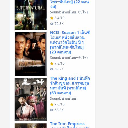
ไทย+ซับไทย] (22 ตอน
จบ)
Sound: พากย์ไทย+ซับไทย
8.4/10
72.3K
NCIS: Season 1 เอ็นซี
ไอเอส หน่วยสืบสวน
แห่งนาวิกโยธิน ปี 1
[พากย์ไทย+ซับไทย]
(23 ตอนจบ)
Sound: พากย์ไทย+ซับไทย
7.8/10
69.2K
The King and I บันทึก
รักคิมชูซอน สุภาพบุรุษ
มหาขันที [พากย์ไทย]
(63 ตอนจบ)
Sound: พากย์ไทย
7.6/10
68.3K
The Iron Empress