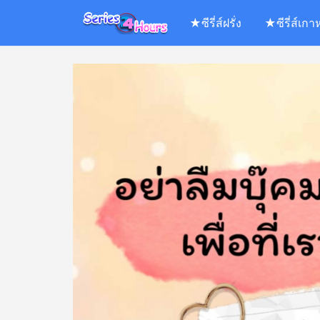
Skip
★ซีรี่ส์ฝรั่ง
★ซีรี่ส์เกา
to
content