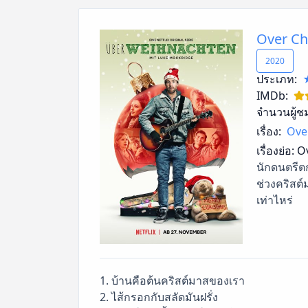
Over Ch
2020
ประเภท:
IMDb:
จำนวนผู้ช
เรื่อง:
Over
เรื่องย่อ:
Ov
นักดนตรีต
ช่วงคริสต์
เท่าไหร่
1. บ้านคือต้นคริสต์มาสของเรา
2. ไส้กรอกกับสลัดมันฝรั่ง