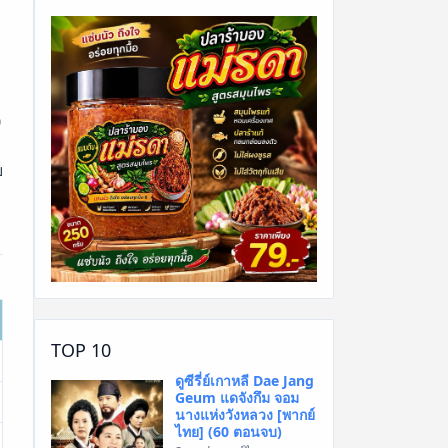
0
บ
TOP 10
ดูซีรี่ย์เกาหลี Dae Jang
Geum แดจังกึม จอม
นางแห่งวังหลวง [พากย์
ไทย] (60 ตอนจบ)