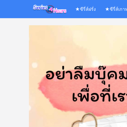
Skip
★ซีรี่ส์ฝรั่ง
★ซีรี่ส์เกา
to
content