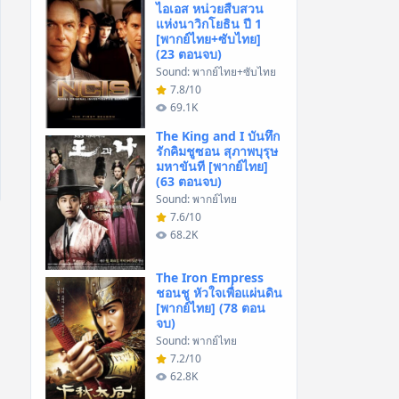
ไอเอส หน่วยสืบสวน
แห่งนาวิกโยธิน ปี 1
[พากย์ไทย+ซับไทย]
(23 ตอนจบ)
Sound: พากย์ไทย+ซับไทย
7.8/10
69.1K
The King and I บันทึก
รักคิมชูซอน สุภาพบุรุษ
มหาขันที [พากย์ไทย]
(63 ตอนจบ)
Sound: พากย์ไทย
7.6/10
68.2K
The Iron Empress
ชอนชู หัวใจเพื่อแผ่นดิน
[พากย์ไทย] (78 ตอน
จบ)
Sound: พากย์ไทย
7.2/10
62.8K