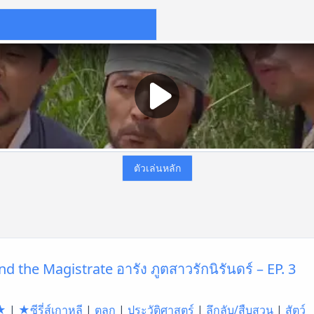
ตัวเล่นหลัก
d the Magistrate อารัง ภูตสาวรักนิรันดร์ – EP. 3
★
|
★ซีรี่ส์เกาหลี
|
ตลก
|
ประวัติศาสตร์
|
ลึกลับ/สืบสวน
|
สัตว์