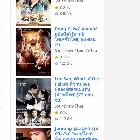
Sound: พากย์ไทย
8.9/10
300.1K
Dong Yi ทงอี จอมนาง
คู่บัลลังก์ [พากย์
ไทย+ซับไทย] 60 ตอน
จบ
Sound: พากย์ไทย+ซับไทย
8.1/10
125.3K
Lee San, Wind of the
Palace ลีซาน จอม
บัลลังก์พลิกแผ่นดิน
[พากย์ไทย] (77 ตอน
จบ)
Sound: พากย์ไทย
8/10
113.6K
Jumong จูมง มหาบุรุษ
กู้บัลลังก์ [พากย์ไทย]
(66 ตอนจบ+ตอนพิเศษ)