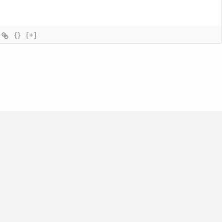
{}
[+]