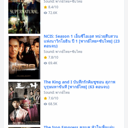
Sound: พากย์ไทย+ซับไทย
8.4/10
72.6K
NCIS: Season 1 เอ็นซีไอเอส หน่วยสืบสวน
แห่งนาวิกโยธิน ปี 1 [พากย์ไทย+ซับไทย] (23
ตอนจบ)
Sound: พากย์ไทย+ซับไทย
7.8/10
69.4K
The King and I บันทึกรักคิมชูซอน สุภาพ
บุรุษมหาขันที [พากย์ไทย] (63 ตอนจบ)
Sound: พากย์ไทย
7.6/10
68.5K
The Iron Empress ชอนชู หัวใจเพื่อแผ่น