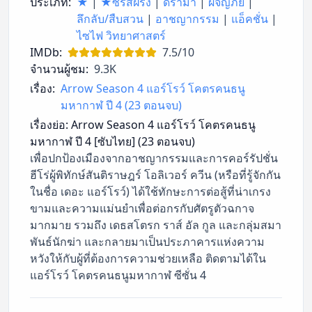
ประเภท:
★
|
★ซีรี่ส์ฝรั่ง
|
ดราม่า
|
ผจญภัย
|
ลึกลับ/สืบสวน
|
อาชญากรรม
|
แอ็คชั่น
|
ไซไฟ วิทยาศาสตร์
IMDb:
7.5/10
จำนวนผู้ชม:
9.3K
เรื่อง:
Arrow Season 4 แอร์โรว์ โคตรคนธนู
มหากาฬ ปี 4 (23 ตอนจบ)
เรื่องย่อ:
Arrow Season 4 แอร์โรว์ โคตรคนธนู
มหากาฬ ปี 4 [ซับไทย] (23 ตอนจบ)
เพื่อปกป้องเมืองจากอาชญากรรมและการคอร์รัปชั่น
ฮีโร่ผู้พิทักษ์สันติราษฎร์ โอลิเวอร์ ควีน (หรือที่รู้จักกัน
ในชื่อ เดอะ แอร์โรว์) ได้ใช้ทักษะการต่อสู้ที่น่าเกรง
ขามและความแม่นยำเพื่อต่อกรกับศัตรูตัวฉกาจ
มากมาย รวมถึง เดธสโตรก ราส์ อัล กูล และกลุ่มสมา
พันธ์นักฆ่า และกลายมาเป็นประภาคารแห่งความ
หวังให้กับผู้ที่ต้องการความช่วยเหลือ ติดตามได้ใน
แอร์โรว์ โคตรคนธนูมหากาฬ ซีซั่น 4