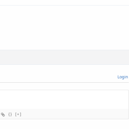
Login
{}
[+]