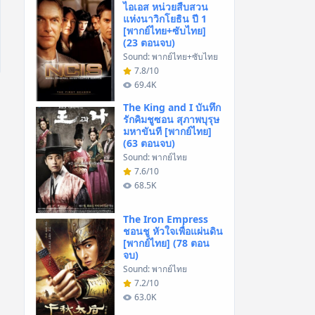
ไอเอส หน่วยสืบสวน
แห่งนาวิกโยธิน ปี 1
[พากย์ไทย+ซับไทย]
(23 ตอนจบ)
Sound: พากย์ไทย+ซับไทย
7.8/10
69.4K
The King and I บันทึก
รักคิมชูซอน สุภาพบุรุษ
มหาขันที [พากย์ไทย]
(63 ตอนจบ)
Sound: พากย์ไทย
7.6/10
68.5K
The Iron Empress
ชอนชู หัวใจเพื่อแผ่นดิน
[พากย์ไทย] (78 ตอน
จบ)
Sound: พากย์ไทย
7.2/10
63.0K