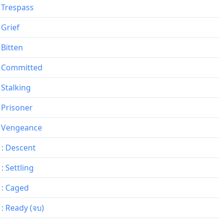
: Trespass
 Grief
 Bitten
 : Committed
 Stalking
: Prisoner
 : Vengeance
 : Descent
: Settling
 : Caged
 : Ready (จบ)