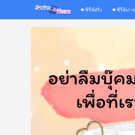
Skip
★ซีรี่ส์ฝรั่ง
★ซีรี่ส์เกา
to
content