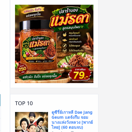
พ
TOP 10
ดูซีรี่ย์เกาหลี Dae Jang
Geum แดจังกึม จอม
นางแห่งวังหลวง [พากย์
ไทย] (60 ตอนจบ)