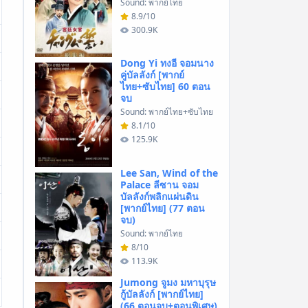
Sound: พากย์ไทย
8.9/10
300.9K
Dong Yi ทงอี จอมนาง
คู่บัลลังก์ [พากย์
ไทย+ซับไทย] 60 ตอน
จบ
Sound: พากย์ไทย+ซับไทย
8.1/10
125.9K
Lee San, Wind of the
Palace ลีซาน จอม
บัลลังก์พลิกแผ่นดิน
[พากย์ไทย] (77 ตอน
จบ)
Sound: พากย์ไทย
8/10
113.9K
Jumong จูมง มหาบุรุษ
กู้บัลลังก์ [พากย์ไทย]
(66 ตอนจบ+ตอนพิเศษ)