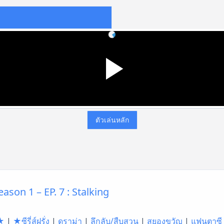
ตัวเล่นหลัก
eason 1 – EP. 7 : Stalking
★
|
★ซีรี่ส์ฝรั่ง
|
ดราม่า
|
ลึกลับ/สืบสวน
|
สยองขวัญ
|
แฟนตาซี