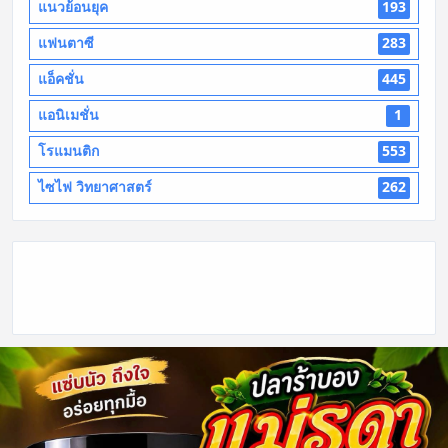
แนวย้อนยุค
193
แฟนตาซี
283
แอ็คชั่น
445
แอนิเมชั่น
1
โรแมนติก
553
ไซไฟ วิทยาศาสตร์
262