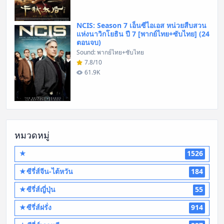
NCIS: Season 7 เอ็นซีไอเอส หน่วยสืบสวน
แห่งนาวิกโยธิน ปี 7 [พากย์ไทย+ซับไทย] (24
ตอนจบ)
Sound: พากย์ไทย+ซับไทย
7.8/10
61.9K
หมวดหมู่
★
1526
★ซีรี่ส์จีน-ไต้หวัน
184
★ซีรี่ส์ญี่ปุ่น
55
★ซีรี่ส์ฝรั่ง
914