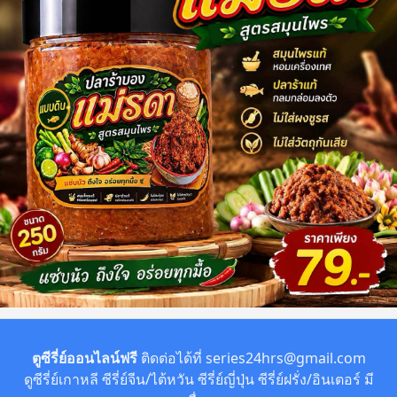
ตูซีรี่ย์ออนไลน์ฟรี
ติดต่อได้ที่
series24hrs@gmail.com
ดูซีรี่ย์เกาหลี ซีรี่ย์จีน/ไต้หวัน ซีรี่ย์ญี่ปุ่น ซีรี่ย์ฝรั่ง/อินเตอร์ มี