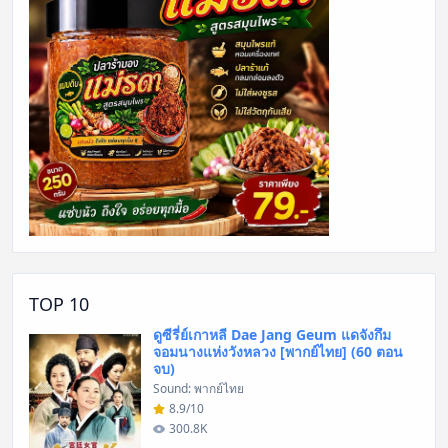
TOP 10
ดูซีรี่ย์เกาหลี Dae Jang Geum แดจังกึม
จอมนางแห่งวังหลวง [พากย์ไทย] (60 ตอน
จบ)
Sound: พากย์ไทย
8.9/10
300.8K