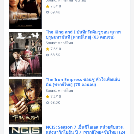
Sound: พากย์ไทย+ซับไทย
7.8/10
69.4K
The King and I บันทึกรักคิมชูซอน สุภาพ
บุรุษมหาขันที [พากย์ไทย] (63 ตอนจบ)
Sound: พากย์ไทย
7.6/10
68.5K
The Iron Empress ชอนชู หัวใจเพื่อแผ่น
ดิน [พากย์ไทย] (78 ตอนจบ)
Sound: พากย์ไทย
7.2/10
63.0K
NCIS: Season 7 เอ็นซีไอเอส หน่วยสืบสวน
แห่งนาวิกโยธิน ปี 7 [พากย์ไทย+ซับไทย] (24