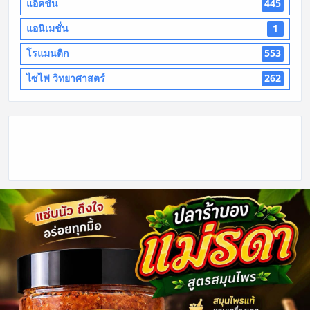
แอ็คชั่น
445
แอนิเมชั่น
1
โรแมนติก
553
ไซไฟ วิทยาศาสตร์
262