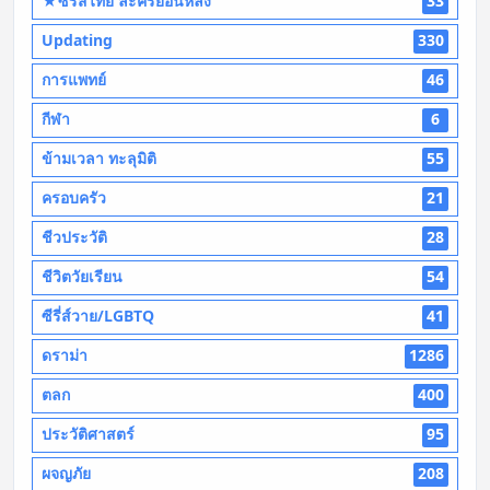
★ซีรี่ส์ไทย ละครย้อนหลัง
33
Updating
330
การแพทย์
46
กีฬา
6
ข้ามเวลา ทะลุมิติ
55
ครอบครัว
21
ชีวประวัติ
28
ชีวิตวัยเรียน
54
ซีรี่ส์วาย/LGBTQ
41
ดราม่า
1286
ตลก
400
ประวัติศาสตร์
95
ผจญภัย
208