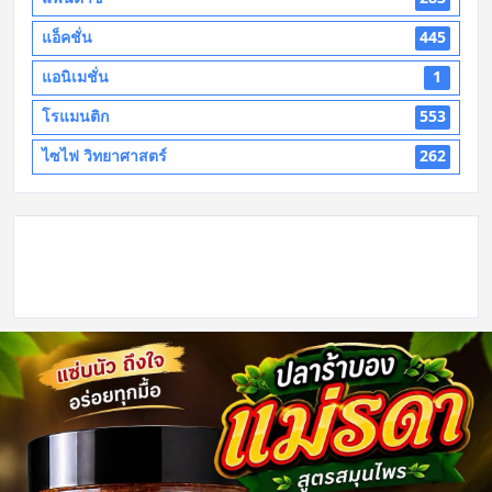
แอ็คชั่น
445
แอนิเมชั่น
1
โรแมนติก
553
ไซไฟ วิทยาศาสตร์
262