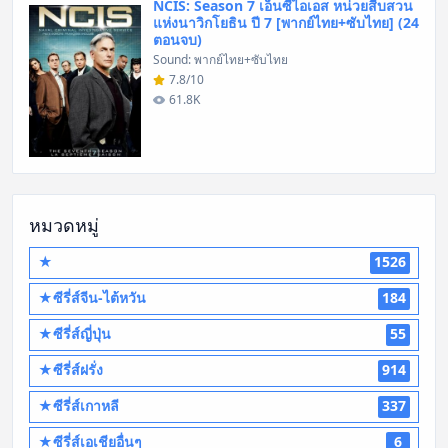
NCIS: Season 7 เอ็นซีไอเอส หน่วยสืบสวน
แห่งนาวิกโยธิน ปี 7 [พากย์ไทย+ซับไทย] (24
ตอนจบ)
Sound: พากย์ไทย+ซับไทย
7.8/10
61.8K
หมวดหมู่
★
1526
★ซีรี่ส์จีน-ไต้หวัน
184
★ซีรี่ส์ญี่ปุ่น
55
★ซีรี่ส์ฝรั่ง
914
★ซีรี่ส์เกาหลี
337
★ซีรี่ส์เอเชียอื่นๆ
6