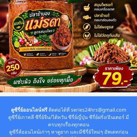
ตูซีรี่ย์ออนไลน์ฟรี
ติดต่อได้ที่
series24hrs@gmail.com
ดูซีรี่ย์เกาหลี ซีรี่ย์จีน/ไต้หวัน ซีรี่ย์ญี่ปุ่น ซีรี่ย์ฝรั่ง/อินเตอร์ มี
ครบทุกเรื่องทุกตอน
ดูซีรี่ส์ออนไลน์เก่าๆ หาดูยาก และมีซีรี่ย์ใหม่ๆ อัพเดทก่อน