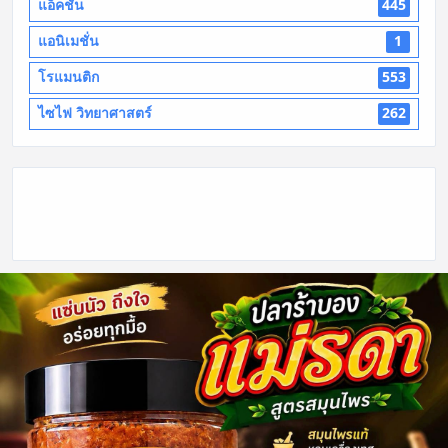
แอ็คชั่น
445
แอนิเมชั่น
1
โรแมนติก
553
ไซไฟ วิทยาศาสตร์
262