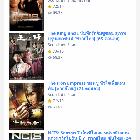
Sound: พากย์ไทย+ซับไทย
7.8/10
69.3K
The King and I บันทึกรักคิมชูซอน สุภาพ
บุรุษมหาขันที [พากย์ไทย] (63 ตอนจบ)
Sound: พากย์ไทย
7.6/10
68.3K
The Iron Empress ชอนชู หัวใจเพื่อแผ่น
ดิน [พากย์ไทย] (78 ตอนจบ)
Sound: พากย์ไทย
7.2/10
62.9K
NCIS: Season 7 เอ็นซีไอเอส หน่วยสืบสวน
แห่งนาวิกโยธิน ปี 7 [พากย์ไทย+ซับไทย] (24