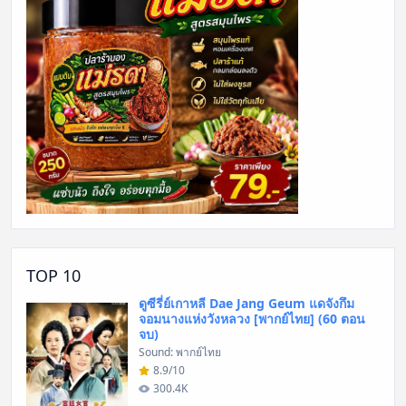
TOP 10
ดูซีรี่ย์เกาหลี Dae Jang Geum แดจังกึม
จอมนางแห่งวังหลวง [พากย์ไทย] (60 ตอน
จบ)
Sound: พากย์ไทย
8.9/10
300.4K