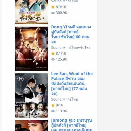
Sound: พากย์ไทย
8.9/10
300.9K
Dong Yi ทงอี จอมนาง
คู่บัลลังก์ [พากย์
ไทย+ซับไทย] 60 ตอน
จบ
Sound: พากย์ไทย+ซับไทย
8.1/10
125.9K
Lee San, Wind of the
Palace ลีซาน จอม
บัลลังก์พลิกแผ่นดิน
[พากย์ไทย] (77 ตอน
จบ)
Sound: พากย์ไทย
8/10
113.9K
Jumong จูมง มหาบุรุษ
กู้บัลลังก์ [พากย์ไทย]
(66 ตอนจบ+ตอนพิเศษ)