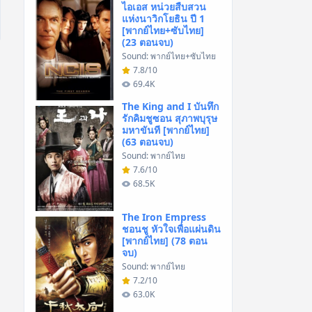
ไอเอส หน่วยสืบสวน
แห่งนาวิกโยธิน ปี 1
[พากย์ไทย+ซับไทย]
(23 ตอนจบ)
Sound: พากย์ไทย+ซับไทย
7.8/10
69.4K
The King and I บันทึก
รักคิมชูซอน สุภาพบุรุษ
มหาขันที [พากย์ไทย]
(63 ตอนจบ)
Sound: พากย์ไทย
7.6/10
68.5K
The Iron Empress
ชอนชู หัวใจเพื่อแผ่นดิน
[พากย์ไทย] (78 ตอน
จบ)
Sound: พากย์ไทย
7.2/10
63.0K