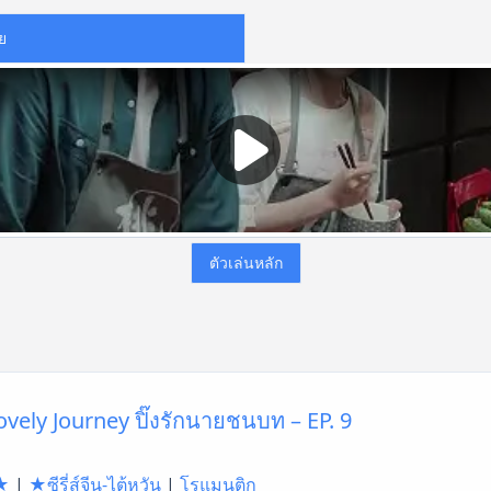
ย
ตัวเล่นหลัก
 Lovely Journey ปิ๊งรักนายชนบท – EP. 9
★
|
★ซีรี่ส์จีน-ไต้หวัน
|
โรแมนติก