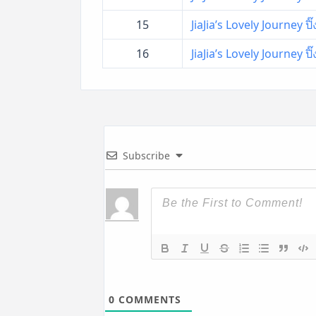
15
JiaJia’s Lovely Journey ป
16
JiaJia’s Lovely Journey ป
Subscribe
0
COMMENTS