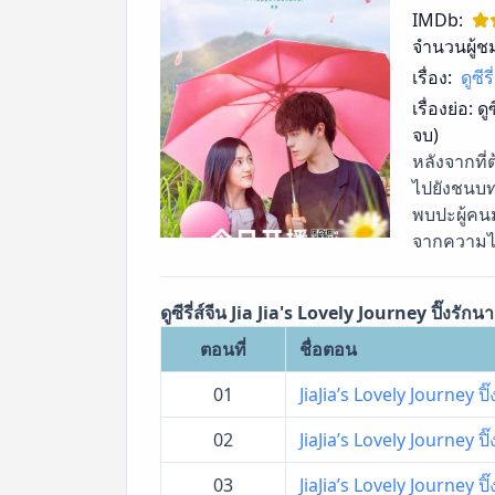
IMDb:
จำนวนผู้ช
เรื่อง:
ดูซี
เรื่องย่อ:
ดู
จบ)
หลังจากที่
ไปยังชนบทอ
พบปะผู้คนม
จากความไม่
ดูซีรี่ส์จีน Jia Jia's Lovely Journey ปิ๊งร
ตอนที่
ชื่อตอน
01
JiaJia’s Lovely Journey ป
02
JiaJia’s Lovely Journey ป
03
JiaJia’s Lovely Journey ป