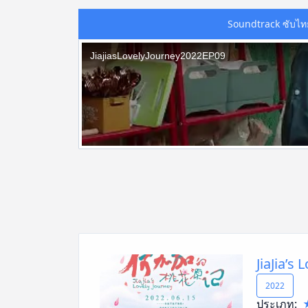
Soundtrack ซับไท
JiaJia’s
2022
ประเภท: