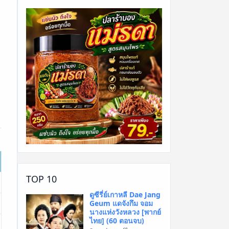
ง
TOP 10
ดูซีรี่ย์เกาหลี Dae Jang
Geum แดจังกึม จอม
นางแห่งวังหลวง [พากย์
ไทย] (60 ตอนจบ)