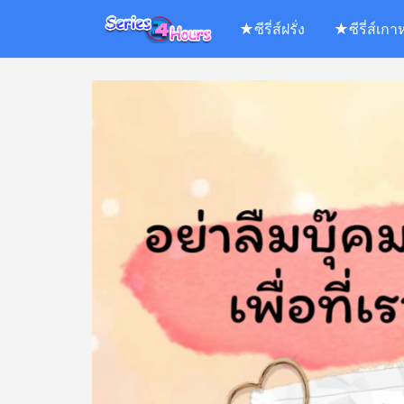
Skip
★ซีรี่ส์ฝรั่ง
★ซีรี่ส์เกา
to
content