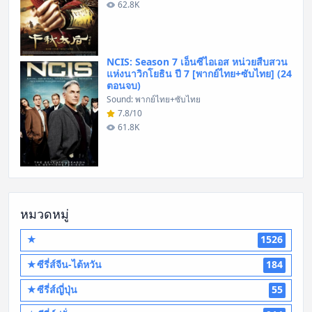
62.8K
NCIS: Season 7 เอ็นซีไอเอส หน่วยสืบสวน
แห่งนาวิกโยธิน ปี 7 [พากย์ไทย+ซับไทย] (24
ตอนจบ)
Sound: พากย์ไทย+ซับไทย
7.8/10
61.8K
หมวดหมู่
★
1526
★ซีรี่ส์จีน-ไต้หวัน
184
★ซีรี่ส์ญี่ปุ่น
55