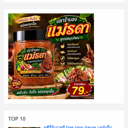
TOP 10
ดูซีรี่ย์เกาหลี Dae Jang Geum แดจังกึม