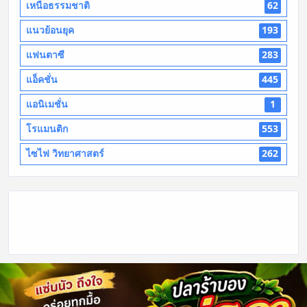
เหนือธรรมชาติ
62
แนวย้อนยุค
193
แฟนตาซี
283
แอ็คชั่น
445
แอนิเมชั่น
1
โรแมนติก
553
ไซไฟ วิทยาศาสตร์
262