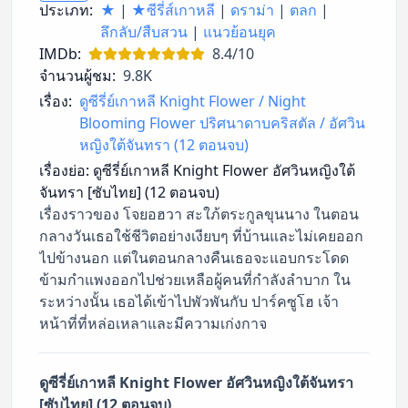
ประเภท:
★
|
★ซีรี่ส์เกาหลี
|
ดราม่า
|
ตลก
|
ลึกลับ/สืบสวน
|
แนวย้อนยุค
IMDb:
8.4/10
จำนวนผู้ชม:
9.8K
เรื่อง:
ดูซีรี่ย์เกาหลี Knight Flower / Night
Blooming Flower ปริศนาดาบคริสตัล / อัศวิน
หญิงใต้จันทรา (12 ตอนจบ)
เรื่องย่อ:
ดูซีรี่ย์เกาหลี Knight Flower อัศวินหญิงใต้
จันทรา [ซับไทย] (12 ตอนจบ)
เรื่องราวของ โจยอฮวา สะใภ้ตระกูลขุนนาง ในตอน
กลางวันเธอใช้ชีวิตอย่างเงียบๆ ที่บ้านและไม่เคยออก
ไปข้างนอก แต่ในตอนกลางคืนเธอจะแอบกระโดด
ข้ามกำแพงออกไปช่วยเหลือผู้คนที่กำลังลำบาก ใน
ระหว่างนั้น เธอได้เข้าไปพัวพันกับ ปาร์คซูโฮ เจ้า
หน้าที่ที่หล่อเหลาและมีความเก่งกาจ
ดูซีรี่ย์เกาหลี Knight Flower อัศวินหญิงใต้จันทรา
[ซับไทย] (12 ตอนจบ)