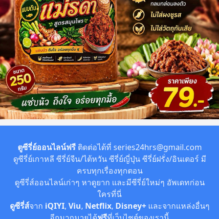
ตูซีรี่ย์ออนไลน์ฟรี
ติดต่อได้ที่
series24hrs@gmail.com
ดูซีรี่ย์เกาหลี ซีรี่ย์จีน/ไต้หวัน ซีรี่ย์ญี่ปุ่น ซีรี่ย์ฝรั่ง/อินเตอร์ มี
ครบทุกเรื่องทุกตอน
ดูซีรี่ส์ออนไลน์เก่าๆ หาดูยาก และมีซีรี่ย์ใหม่ๆ อัพเดทก่อน
ใครที่นี่
ดูซีรี่ส์
จาก
iQIYI
,
Viu
,
Netflix
,
Disney+
และจากแหล่งอื่นๆ
อีกมากมายได้
ฟรี
ที่เว็บไซต์ของเรานี้