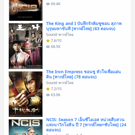
69.4K
The King and I บันทึกรักคิมชูซอน สุภาพ
บุรุษมหาขันที [พากย์ไทย] (63 ตอนจบ)
Sound: พากย์ไทย
7.6/10
68.5K
The Iron Empress ชอนชู หัวใจเพื่อแผ่น
ดิน [พากย์ไทย] (78 ตอนจบ)
Sound: พากย์ไทย
7.2/10
63.0K
NCIS: Season 7 เอ็นซีไอเอส หน่วยสืบสวน
แห่งนาวิกโยธิน ปี 7 [พากย์ไทย+ซับไทย] (24
ตอนจบ)