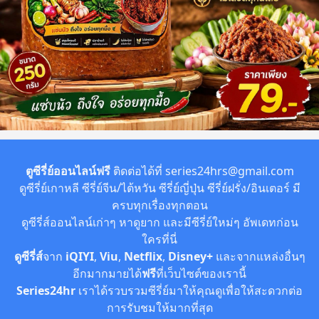
ตูซีรี่ย์ออนไลน์ฟรี
ติดต่อได้ที่
series24hrs@gmail.com
ดูซีรี่ย์เกาหลี ซีรี่ย์จีน/ไต้หวัน ซีรี่ย์ญี่ปุ่น ซีรี่ย์ฝรั่ง/อินเตอร์ มี
ครบทุกเรื่องทุกตอน
ดูซีรี่ส์ออนไลน์เก่าๆ หาดูยาก และมีซีรี่ย์ใหม่ๆ อัพเดทก่อน
ใครที่นี่
ดูซีรี่ส์
จาก
iQIYI
,
Viu
,
Netflix
,
Disney+
และจากแหล่งอื่นๆ
อีกมากมายได้
ฟรี
ที่เว็บไซต์ของเรานี้
Series24hr
เราได้รวบรวมซีรี่ย์มาให้คุณดูเพื่อให้สะดวกต่อ
การรับชมให้มากที่สุด