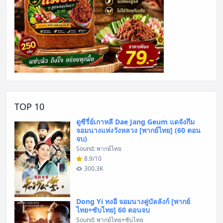
TOP 10
ดูซีรี่ย์เกาหลี Dae Jang Geum แดจังกึม
จอมนางแห่งวังหลวง [พากย์ไทย] (60 ตอน
จบ)
Sound: พากย์ไทย
8.9/10
300.3K
Dong Yi ทงอี จอมนางคู่บัลลังก์ [พากย์
ไทย+ซับไทย] 60 ตอนจบ
Sound: พากย์ไทย+ซับไทย