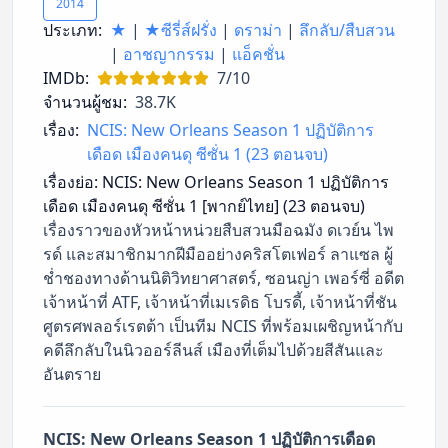
2014
ประเภท:
★
|
★ซีรี่ส์ฝรั่ง
|
ดราม่า
|
ลึกลับ/สืบสวน
|
อาชญากรรม
|
แอ็คชั่น
IMDb:
7/10
จำนวนผู้ชม:
38.7K
เรื่อง:
NCIS: New Orleans Season 1 ปฏิบัติการ
เดือด เมืองคนดุ ซีซั่น 1 (23 ตอนจบ)
เรื่องย่อ:
NCIS: New Orleans Season 1 ปฏิบัติการ
เดือด เมืองคนดุ ซีซั่น 1 [พากย์ไทย] (23 ตอนจบ)
เรื่องราวของหัวหน้าหน่วยสืบสวนมือฉมัง ดเวย์น ไพ
รด์ และสมาชิกมากฝีมืออย่างคริสโตเฟอร์ ลาแซล ผู้
ช่ำชองทางด้านนิติวิทยาศาสตร์, ซอนญ่า เพอร์ซี่ อดีต
เจ้าหน้าที่ ATF, เจ้าหน้าที่เมเรดิธ โบรดี้, เจ้าหน้าที่ชัน
ศูตรศพลอร์เรตต้า เป็นทีม NCIS ที่พร้อมเผชิญหน้ากับ
คดีลึกลับในนิวออร์ลีนส์ เมืองที่เต็มไปด้วยสีสันและ
อันตราย
NCIS: New Orleans Season 1 ปฏิบัติการเดือด