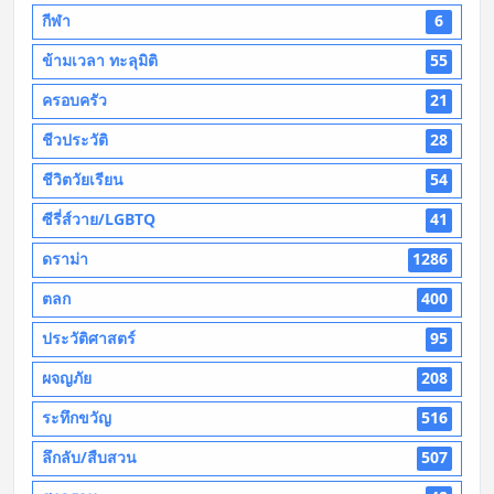
กีฬา
6
ข้ามเวลา ทะลุมิติ
55
ครอบครัว
21
ชีวประวัติ
28
ชีวิตวัยเรียน
54
ซีรี่ส์วาย/LGBTQ
41
ดราม่า
1286
ตลก
400
ประวัติศาสตร์
95
ผจญภัย
208
ระทึกขวัญ
516
ลึกลับ/สืบสวน
507