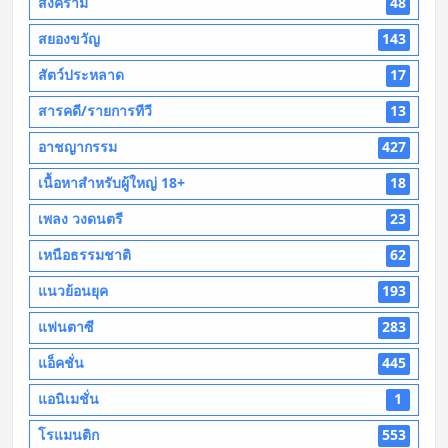
สงคราม
48
สยองขวัญ
143
สัตว์ประหลาด
17
สารคดี/รายการทีวี
13
อาชญากรรม
427
เนื้อหาสำหรับผู้ใหญ่ 18+
18
เพลง วงดนตรี
23
เหนือธรรมชาติ
62
แนวย้อนยุค
193
แฟนตาซี
283
แอ็คชั่น
445
แอนิเมชั่น
1
โรแมนติก
553