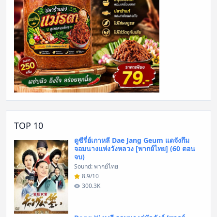
TOP 10
ดูซีรี่ย์เกาหลี Dae Jang Geum แดจังกึม
จอมนางแห่งวังหลวง [พากย์ไทย] (60 ตอน
จบ)
Sound: พากย์ไทย
8.9/10
300.3K