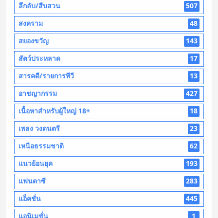
ลึกลับ/สืบสวน
507
สงคราม
48
สยองขวัญ
143
สัตว์ประหลาด
17
สารคดี/รายการทีวี
13
อาชญากรรม
427
เนื้อหาสำหรับผู้ใหญ่ 18+
18
เพลง วงดนตรี
23
เหนือธรรมชาติ
62
แนวย้อนยุค
193
แฟนตาซี
283
แอ็คชั่น
445
แอนิเมชั่น
1