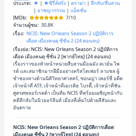
ประเภท:
★
|
★ซีรี่ส์ฝรั่ง
|
ดราม่า
|
ลึกลับ/สืบสวน
|
อาชญากรรม
|
แอ็คชั่น
IMDb:
7/10
จำนวนผู้ชม:
30.8K
เรื่อง:
NCIS: New Orleans Season 2 ปฏิบัติการ
เดือด เมืองคนดุ ซีซั่น 2 (24 ตอนจบ)
เรื่องย่อ:
NCIS: New Orleans Season 2 ปฏิบัติการ
เดือด เมืองคนดุ ซีซั่น 2 [พากย์ไทย] (24 ตอนจบ)
เรื่องราวของหัวหน้าหน่วยสืบสวนมือฉมัง ดเวย์น ไพ
รด์ และสมาชิกมากฝีมืออย่างคริสโตเฟอร์ ลาแซล ผู้
ช่ำชองทางด้านนิติวิทยาศาสตร์, ซอนญ่า เพอร์ซี่ อดีต
เจ้าหน้าที่ ATF, เจ้าหน้าที่เมเรดิธ โบรดี้, เจ้าหน้าที่ชัน
ศูตรศพลอร์เรตต้า เป็นทีม NCIS ที่พร้อมเผชิญหน้ากับ
คดีลึกลับในนิวออร์ลีนส์ เมืองที่เต็มไปด้วยสีสันและ
อันตราย
NCIS: New Orleans Season 2 ปฏิบัติการเดือด
เมืองคนดุ ซีซั่น 2 [พากย์ไทย] (24 ตอนจบ)