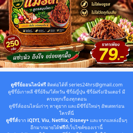
ตูซีรี่ย์ออนไลน์ฟรี
ติดต่อได้ที่
series24hrs@gmail.com
ดูซีรี่ย์เกาหลี ซีรี่ย์จีน/ไต้หวัน ซีรี่ย์ญี่ปุ่น ซีรี่ย์ฝรั่ง/อินเตอร์ มี
ครบทุกเรื่องทุกตอน
ดูซีรี่ส์ออนไลน์เก่าๆ หาดูยาก และมีซีรี่ย์ใหม่ๆ อัพเดทก่อน
ใครที่นี่
ดูซีรี่ส์
จาก
iQIYI
,
Viu
,
Netflix
,
Disney+
และจากแหล่งอื่นๆ
อีกมากมายได้
ฟรี
ที่เว็บไซต์ของเรานี้