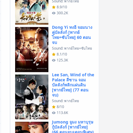
Sound: พากย์ไทย
8.9/10
300.2K
Dong Yi ทงอี จอมนาง
คู่บัลลังก์ [พากย์
ไทย+ซับไทย] 60 ตอน
จบ
Sound: พากย์ไทย+ซับไทย
8.1/10
125.3K
Lee San, Wind of the
Palace ลีซาน จอม
บัลลังก์พลิกแผ่นดิน
[พากย์ไทย] (77 ตอน
จบ)
Sound: พากย์ไทย
8/10
113.6K
Jumong จูมง มหาบุรุษ
กู้บัลลังก์ [พากย์ไทย]
(66 ตอนจบ+ตอนพิเศษ)