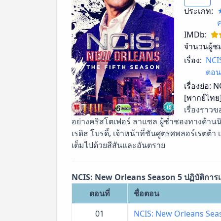
ประเภท:
ค
IMDb:
จำนวนผู้ช
เรื่อง:
NCIS
ตอน
เรื่องย่อ:
NC
[พากย์ไทย
เรื่องราว
อย่างคริสโตเฟอร์ ลาแซล ผู้ช่ำชองทางด้านนิติ
เรดิธ โบรดี้, เจ้าหน้าที่ชันศูตรศพลอร์เรตต้า 
เต็มไปด้วยสีสันและอันตราย
NCIS: New Orleans Season 5 ปฏิบัติการเดื
ตอนที่
ชื่อตอน
01
NCIS: New Orleans Seas