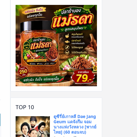
TOP 10
ดูซีรี่ย์เกาหลี Dae Jang
Geum แดจังกึม จอม
นางแห่งวังหลวง [พากย์
ไทย] (60 ตอนจบ)