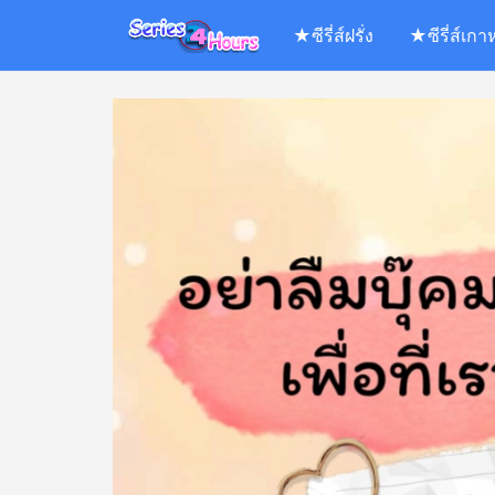
Skip
★ซีรี่ส์ฝรั่ง
★ซีรี่ส์เกา
to
content