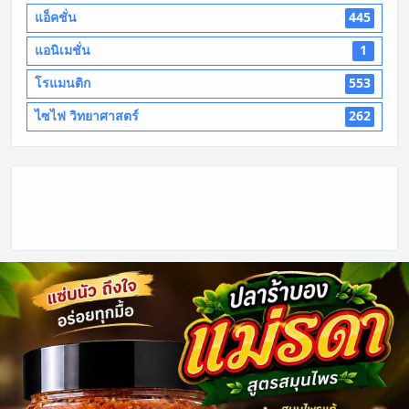
แอ็คชั่น
445
แอนิเมชั่น
1
โรแมนติก
553
ไซไฟ วิทยาศาสตร์
262