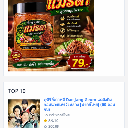
TOP 10
ดูซีรี่ย์เกาหลี Dae Jang Geum แดจังกึม
จอมนางแห่งวังหลวง [พากย์ไทย] (60 ตอน
จบ)
Sound: พากย์ไทย
8.9/10
300.9K