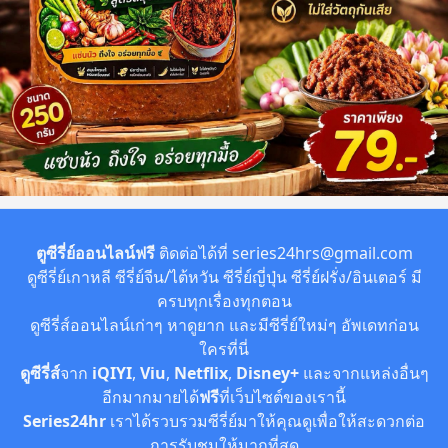
ตูซีรี่ย์ออนไลน์ฟรี
ติดต่อได้ที่
series24hrs@gmail.com
ดูซีรี่ย์เกาหลี ซีรี่ย์จีน/ไต้หวัน ซีรี่ย์ญี่ปุ่น ซีรี่ย์ฝรั่ง/อินเตอร์ มี
ครบทุกเรื่องทุกตอน
ดูซีรี่ส์ออนไลน์เก่าๆ หาดูยาก และมีซีรี่ย์ใหม่ๆ อัพเดทก่อน
ใครที่นี่
ดูซีรี่ส์
จาก
iQIYI
,
Viu
,
Netflix
,
Disney+
และจากแหล่งอื่นๆ
อีกมากมายได้
ฟรี
ที่เว็บไซต์ของเรานี้
Series24hr
เราได้รวบรวมซีรี่ย์มาให้คุณดูเพื่อให้สะดวกต่อ
การรับชมให้มากที่สุด