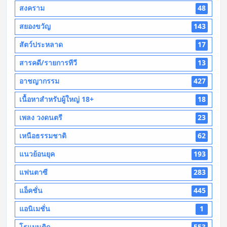
สงคราม
48
สยองขวัญ
143
สัตว์ประหลาด
17
สารคดี/รายการทีวี
13
อาชญากรรม
427
เนื้อหาสำหรับผู้ใหญ่ 18+
18
เพลง วงดนตรี
23
เหนือธรรมชาติ
62
แนวย้อนยุค
193
แฟนตาซี
283
แอ็คชั่น
445
แอนิเมชั่น
1
โรแมนติก
553