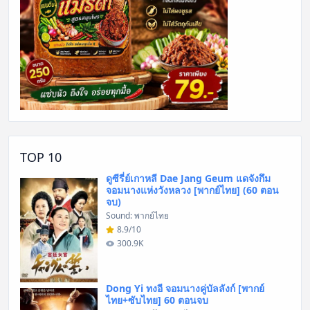
TOP 10
ดูซีรี่ย์เกาหลี Dae Jang Geum แดจังกึม
จอมนางแห่งวังหลวง [พากย์ไทย] (60 ตอน
จบ)
Sound: พากย์ไทย
8.9/10
300.9K
Dong Yi ทงอี จอมนางคู่บัลลังก์ [พากย์
ไทย+ซับไทย] 60 ตอนจบ