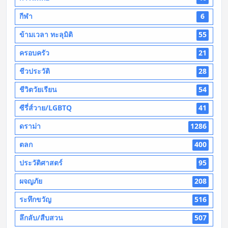
กีฬา
6
ข้ามเวลา ทะลุมิติ
55
ครอบครัว
21
ชีวประวัติ
28
ชีวิตวัยเรียน
54
ซีรี่ส์วาย/LGBTQ
41
ดราม่า
1286
ตลก
400
ประวัติศาสตร์
95
ผจญภัย
208
ระทึกขวัญ
516
ลึกลับ/สืบสวน
507