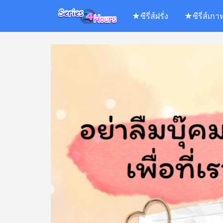
Skip
★ซีรี่ส์ฝรั่ง
★ซีรี่ส์เกา
to
content