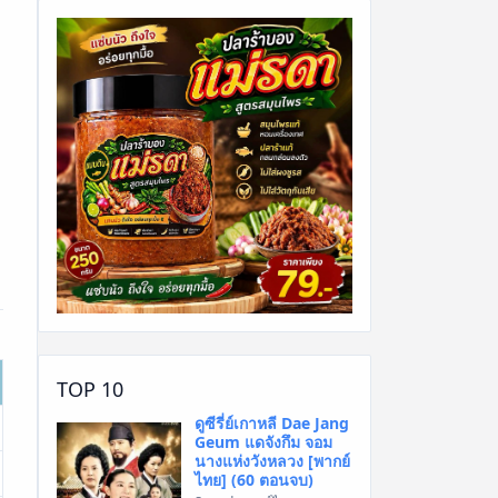
TOP 10
ดูซีรี่ย์เกาหลี Dae Jang
Geum แดจังกึม จอม
นางแห่งวังหลวง [พากย์
ไทย] (60 ตอนจบ)