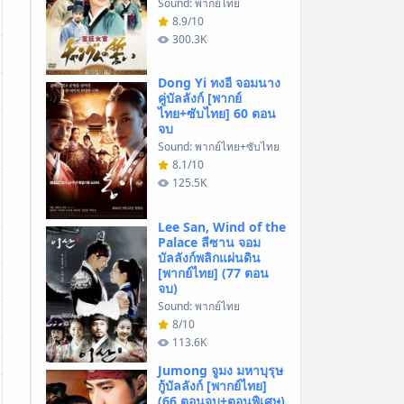
Sound: พากย์ไทย
8.9/10
300.3K
Dong Yi ทงอี จอมนาง
คู่บัลลังก์ [พากย์
ไทย+ซับไทย] 60 ตอน
จบ
Sound: พากย์ไทย+ซับไทย
8.1/10
125.5K
Lee San, Wind of the
Palace ลีซาน จอม
บัลลังก์พลิกแผ่นดิน
[พากย์ไทย] (77 ตอน
จบ)
Sound: พากย์ไทย
8/10
113.6K
Jumong จูมง มหาบุรุษ
กู้บัลลังก์ [พากย์ไทย]
(66 ตอนจบ+ตอนพิเศษ)