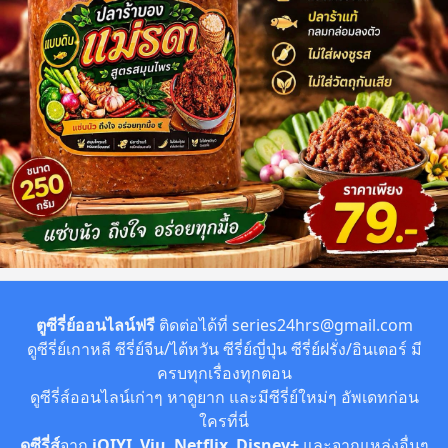
ตูซีรี่ย์ออนไลน์ฟรี
ติดต่อได้ที่
series24hrs@gmail.com
ดูซีรี่ย์เกาหลี ซีรี่ย์จีน/ไต้หวัน ซีรี่ย์ญี่ปุ่น ซีรี่ย์ฝรั่ง/อินเตอร์ มี
ครบทุกเรื่องทุกตอน
ดูซีรี่ส์ออนไลน์เก่าๆ หาดูยาก และมีซีรี่ย์ใหม่ๆ อัพเดทก่อน
ใครที่นี่
ดูซีรี่ส์
จาก
iQIYI
,
Viu
,
Netflix
,
Disney+
และจากแหล่งอื่นๆ