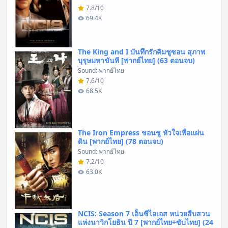
7.8/10
69.4K
The King and I บันทึกรักคิมชูซอน สุภาพ
บุรุษมหาขันที [พากย์ไทย] (63 ตอนจบ)
Sound: พากย์ไทย
7.6/10
68.5K
The Iron Empress ชอนชู หัวใจเพื่อแผ่น
ดิน [พากย์ไทย] (78 ตอนจบ)
Sound: พากย์ไทย
7.2/10
63.0K
NCIS: Season 7 เอ็นซีไอเอส หน่วยสืบสวน
แห่งนาวิกโยธิน ปี 7 [พากย์ไทย+ซับไทย] (24