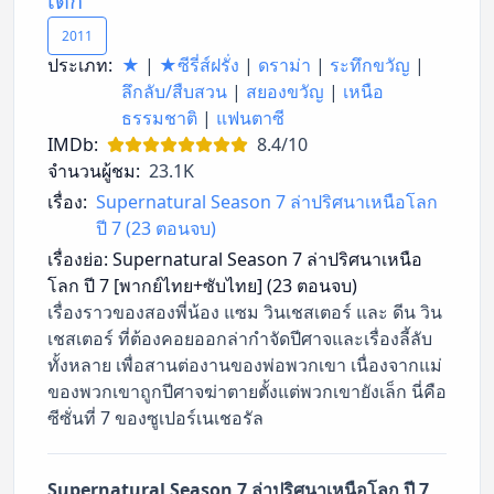
เด็ก
2011
ประเภท:
★
|
★ซีรี่ส์ฝรั่ง
|
ดราม่า
|
ระทึกขวัญ
|
ลึกลับ/สืบสวน
|
สยองขวัญ
|
เหนือ
ธรรมชาติ
|
แฟนตาซี
IMDb:
8.4/10
จำนวนผู้ชม:
23.1K
เรื่อง:
Supernatural Season 7 ล่าปริศนาเหนือโลก
ปี 7 (23 ตอนจบ)
เรื่องย่อ:
Supernatural Season 7 ล่าปริศนาเหนือ
โลก ปี 7 [พากย์ไทย+ซับไทย] (23 ตอนจบ)
เรื่องราวของสองพี่น้อง แซม วินเชสเตอร์ และ ดีน วิน
เชสเตอร์ ที่ต้องคอยออกล่ากำจัดปีศาจและเรื่องลี้ลับ
ทั้งหลาย เพื่อสานต่องานของพ่อพวกเขา เนื่องจากแม่
ของพวกเขาถูกปีศาจฆ่าตายตั้งแต่พวกเขายังเล็ก นี่คือ
ซีซั่นที่ 7 ของซูเปอร์เนเชอรัล
Supernatural Season 7 ล่าปริศนาเหนือโลก ปี 7