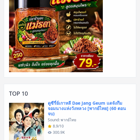
TOP 10
ดูซีรี่ย์เกาหลี Dae Jang Geum แดจังกึม
จอมนางแห่งวังหลวง [พากย์ไทย] (60 ตอน
จบ)
Sound: พากย์ไทย
8.9/10
300.9K