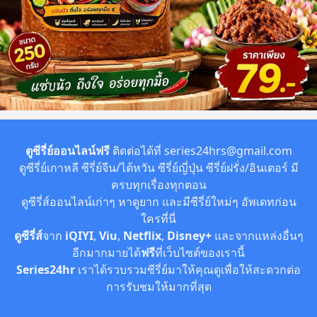
ตูซีรี่ย์ออนไลน์ฟรี
ติดต่อได้ที่
series24hrs@gmail.com
ดูซีรี่ย์เกาหลี ซีรี่ย์จีน/ไต้หวัน ซีรี่ย์ญี่ปุ่น ซีรี่ย์ฝรั่ง/อินเตอร์ มี
ครบทุกเรื่องทุกตอน
ดูซีรี่ส์ออนไลน์เก่าๆ หาดูยาก และมีซีรี่ย์ใหม่ๆ อัพเดทก่อน
ใครที่นี่
ดูซีรี่ส์
จาก
iQIYI
,
Viu
,
Netflix
,
Disney+
และจากแหล่งอื่นๆ
อีกมากมายได้
ฟรี
ที่เว็บไซต์ของเรานี้
Series24hr
เราได้รวบรวมซีรี่ย์มาให้คุณดูเพื่อให้สะดวกต่อ
การรับชมให้มากที่สุด