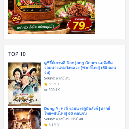
TOP 10
ดูซีรี่ย์เกาหลี Dae Jang Geum แดจังกึม
จอมนางแห่งวังหลวง [พากย์ไทย] (60 ตอน
จบ)
Sound: พากย์ไทย
8.9/10
300.1K
Dong Yi ทงอี จอมนางคู่บัลลังก์ [พากย์
ไทย+ซับไทย] 60 ตอนจบ
Sound: พากย์ไทย+ซับไทย
8.1/10