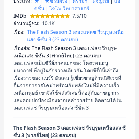
ประเภท:
★
|
★ซีรี่ส์ฝรั่ง
|
ดราม่า
|
ผจญภัย
|
แอ็
คชั่น
|
ไซไฟ วิทยาศาสตร์
IMDb:
7.5/10
จำนวนผู้ชม:
10.1K
เรื่อง:
The Flash Season 3 เดอะแฟลช วีรบุรุษเหนือ
แสง ซีซั่น 3 (23 ตอนจบ)
เรื่องย่อ:
The Flash Season 3 เดอะแฟลช วีรบุรุษ
เหนือแสง ซีซั่น 3 [พากย์ไทย] (23 ตอนจบ)
เดอะแฟลชเป็นซีรี่ย์ภาคแยกของ โคตรคนธนู
มหากาฬ ที่อยู่ในจักรวาลเดียวกัน โดยซีรี่ย์นี้เล่าถึง
เรื่องราวของ แบร์รี่ อัลเลน ผู้เชี่ยวชาญด้านนิติเวชที่
ตื่นจากอาการโคม่าพร้อมกับพลังใหม่ที่มีความเร็ว
เหนือมนุษย์ เขาจึงใช้พลังวิเศษนี้ต่อสู้กับอาชญากร
และคอยปกป้องเมืองจากเหล่าวายร้าย ติดตามได้ใน
เดอะแฟลช วีรบุรุษเหนือแสง ซีซั่น 3
The Flash Season 3 เดอะแฟลช วีรบุรุษเหนือแสง ซี
ซั่น 3 [พากย์ไทย] (23 ตอนจบ)