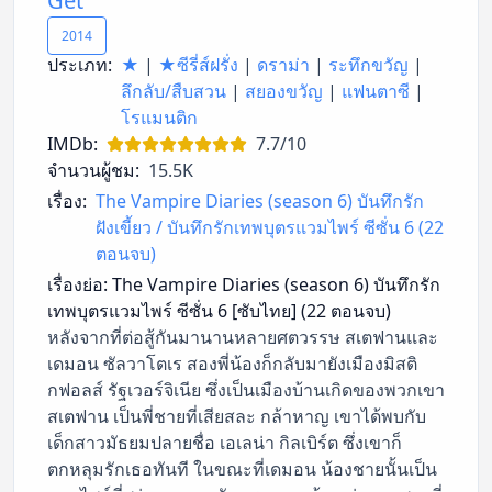
Get
2014
ประเภท:
★
|
★ซีรี่ส์ฝรั่ง
|
ดราม่า
|
ระทึกขวัญ
|
ลึกลับ/สืบสวน
|
สยองขวัญ
|
แฟนตาซี
|
โรแมนติก
IMDb:
7.7/10
จำนวนผู้ชม:
15.5K
เรื่อง:
The Vampire Diaries (season 6) บันทึกรัก
ฝังเขี้ยว / บันทึกรักเทพบุตรแวมไพร์ ซีซั่น 6 (22
ตอนจบ)
เรื่องย่อ:
The Vampire Diaries (season 6) บันทึกรัก
เทพบุตรแวมไพร์ ซีซั่น 6 [ซับไทย] (22 ตอนจบ)
หลังจากที่ต่อสู้กันมานานหลายศตวรรษ สเตฟานและ
เดมอน ซัลวาโตเร สองพี่น้องก็กลับมายังเมืองมิสติ
กฟอลส์ รัฐเวอร์จิเนีย ซึ่งเป็นเมืองบ้านเกิดของพวกเขา
สเตฟาน เป็นพี่ชายที่เสียสละ กล้าหาญ เขาได้พบกับ
เด็กสาวมัธยมปลายชื่อ เอเลน่า กิลเบิร์ต ซึ่งเขาก็
ตกหลุมรักเธอทันที ในขณะที่เดมอน น้องชายนั้นเป็น