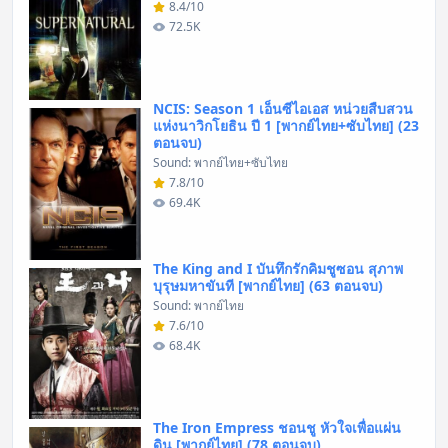
8.4/10
72.5K
NCIS: Season 1 เอ็นซีไอเอส หน่วยสืบสวน
แห่งนาวิกโยธิน ปี 1 [พากย์ไทย+ซับไทย] (23
ตอนจบ)
Sound: พากย์ไทย+ซับไทย
7.8/10
69.4K
The King and I บันทึกรักคิมชูซอน สุภาพ
บุรุษมหาขันที [พากย์ไทย] (63 ตอนจบ)
Sound: พากย์ไทย
7.6/10
68.4K
The Iron Empress ชอนชู หัวใจเพื่อแผ่น
ดิน [พากย์ไทย] (78 ตอนจบ)