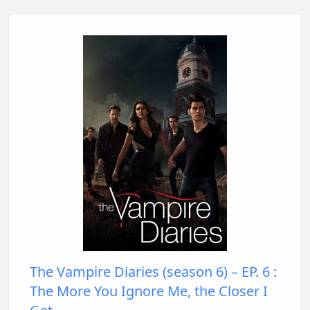
The Vampire Diaries (season 6) – EP. 6 :
The More You Ignore Me, the Closer I