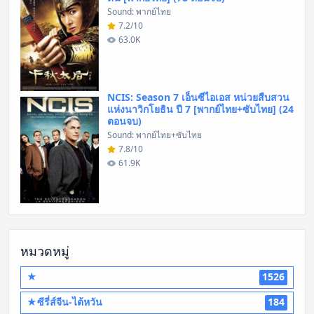
Sound: พากย์ไทย
7.2/10
63.0K
NCIS: Season 7 เอ็นซีไอเอส หน่วยสืบสวน
แห่งนาวิกโยธิน ปี 7 [พากย์ไทย+ซับไทย] (24
ตอนจบ)
Sound: พากย์ไทย+ซับไทย
7.8/10
61.9K
หมวดหมู่
★
1526
★ซีรี่ส์จีน-ไต้หวัน
184