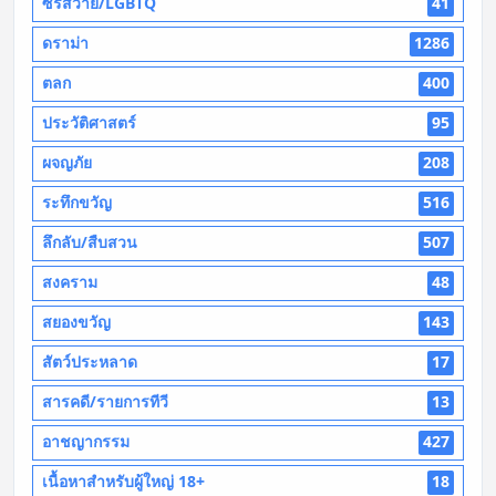
ซีรี่ส์วาย/LGBTQ
41
ดราม่า
1286
ตลก
400
ประวัติศาสตร์
95
ผจญภัย
208
ระทึกขวัญ
516
ลึกลับ/สืบสวน
507
สงคราม
48
สยองขวัญ
143
สัตว์ประหลาด
17
สารคดี/รายการทีวี
13
อาชญากรรม
427
เนื้อหาสำหรับผู้ใหญ่ 18+
18