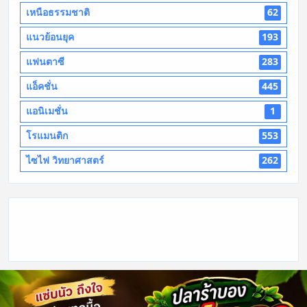
เหนือธรรมชาติ
62
แนวย้อนยุค
193
แฟนตาซี
283
แอ็คชั่น
445
แอนิเมชั่น
1
โรแมนติก
553
ไซไฟ วิทยาศาสตร์
262