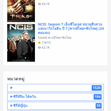
63.1K
NCIS: Season 7 เอ็นซีไอเอส หน่วยสืบสวน
แห่งนาวิกโยธิน ปี 7 [พากย์ไทย+ซับไทย] (24
ตอนจบ)
Sound: พากย์ไทย+ซับไทย
7.8/10
62.1K
หมวดหมู่
★
1526
★ซีรี่ส์จีน-ไต้หวัน
184
★ซีรี่ส์ญี่ปุ่น
55