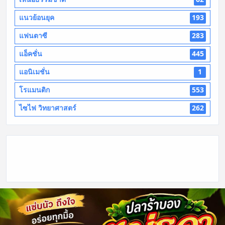
แนวย้อนยุค
193
แฟนตาซี
283
แอ็คชั่น
445
แอนิเมชั่น
1
โรแมนติก
553
ไซไฟ วิทยาศาสตร์
262