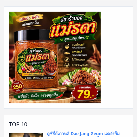
TOP 10
ดูซีรี่ย์เกาหลี Dae Jang Geum แดจังกึม