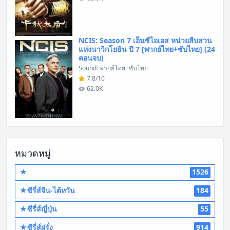
NCIS: Season 7 เอ็นซีไอเอส หน่วยสืบสวน
แห่งนาวิกโยธิน ปี 7 [พากย์ไทย+ซับไทย] (24
ตอนจบ)
Sound: พากย์ไทย+ซับไทย
7.8/10
62.0K
หมวดหมู่
★
1526
★ซีรี่ส์จีน-ไต้หวัน
184
★ซีรี่ส์ญี่ปุ่น
55
★ซีรี่ส์ฝรั่ง
914