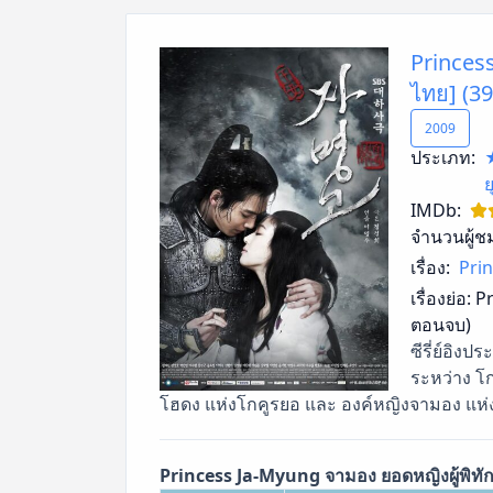
Princess
ไทย] (3
2009
ประเภท:
ย
IMDb:
จำนวนผู้ช
เรื่อง:
Prin
เรื่องย่อ:
Pr
ตอนจบ)
ซีรี่ย์อิง
ระหว่าง โก
โฮดง แห่งโกคูรยอ และ องค์หญิงจามอง แห
Princess Ja-Myung จามอง ยอดหญิงผู้พิทัก