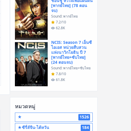
ชอนชู หัวใจเพื่อแผ่นดิน
[พากย์ไทย] (78 ตอน
จบ)
Sound: พากย์ไทย
7.2/10
62.8K
NCIS: Season 7 เอ็นซี
ไอเอส หน่วยสืบสวน
แห่งนาวิกโยธิน ปี 7
[พากย์ไทย+ซับไทย]
(24 ตอนจบ)
Sound: พากย์ไทย+ซับไทย
7.8/10
61.8K
หมวดหมู่
★
1526
★ซีรี่ส์จีน-ไต้หวัน
184