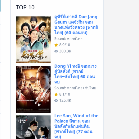
TOP 10
ดูซีรี่ย์เกาหลี Dae Jang
Geum แดจังกึม จอม
นางแห่งวังหลวง [พากย์
ไทย] (60 ตอนจบ)
Sound: พากย์ไทย
8.9/10
300.3K
Dong Yi ทงอี จอมนาง
คู่บัลลังก์ [พากย์
ไทย+ซับไทย] 60 ตอน
จบ
Sound: พากย์ไทย+ซับไทย
8.1/10
125.4K
Lee San, Wind of the
Palace ลีซาน จอม
บัลลังก์พลิกแผ่นดิน
[พากย์ไทย] (77 ตอน
จบ)