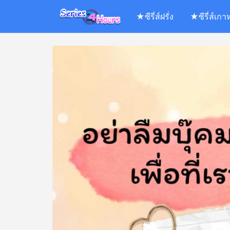
Skip
★ซีรี่ส์ฝรั่ง
★ซีรี่ส์เกา
to
content