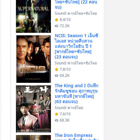
ไทย+ซับไทย] (22 ตอน
จบ)
Sound: พากย์ไทย+ซับไทย
8.4/10
72.3K
NCIS: Season 1 เอ็นซี
ไอเอส หน่วยสืบสวน
แห่งนาวิกโยธิน ปี 1
[พากย์ไทย+ซับไทย]
(23 ตอนจบ)
Sound: พากย์ไทย+ซับไทย
7.8/10
69.2K
The King and I บันทึก
รักคิมชูซอน สุภาพบุรุษ
มหาขันที [พากย์ไทย]
(63 ตอนจบ)
Sound: พากย์ไทย
7.6/10
68.3K
The Iron Empress