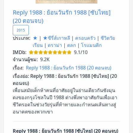
Reply 1988 : ย้อนวันรัก 1988 [ซับไทย]
(20 ตอนจบ)
2015
ประเภท:
★
|
★ซีรี่ส์เกาหลี
|
ครอบครัว
|
ชีวิตวัย
เรียน
|
ดราม่า
|
ตลก
|
โรแมนติก
IMDb:
9.1/10
จำนวนผู้ชม:
9.2K
เรื่อง:
Reply 1988 : ย้อนวันรัก 1988 (20 ตอนจบ)
เรื่องย่อ:
Reply 1988 : ย้อนวันรัก 1988 [ซับไทย] (20
ตอนจบ)
เพื่อนสมัยเด็กห้าคนที่อาศัยอยู่ในย่านเดียวกันซังมุน
ดงของกรุงโซลในปี 1988 ต่างพึ่งพาอาศัยกันเพื่อเอา
ชีวิตรอดในช่วงวัยรุ่นที่ท้าทายและกำหนดเส้นทางสู่
อนาคตของพวกเขา
Reply 1988 : ย้อนวันรัก 1988 [ซับไทย] (20 ตอนจบ)