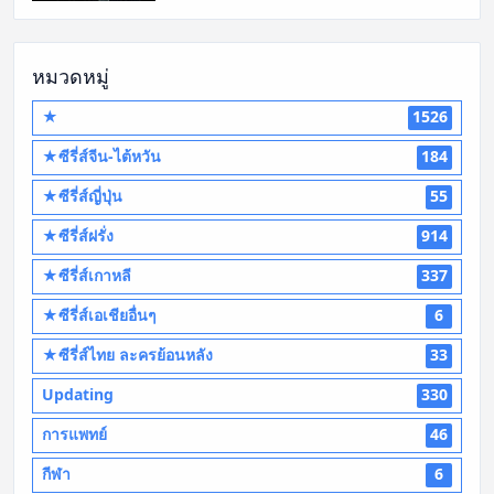
หมวดหมู่
★
1526
★ซีรี่ส์จีน-ไต้หวัน
184
★ซีรี่ส์ญี่ปุ่น
55
★ซีรี่ส์ฝรั่ง
914
★ซีรี่ส์เกาหลี
337
★ซีรี่ส์เอเชียอื่นๆ
6
★ซีรี่ส์ไทย ละครย้อนหลัง
33
Updating
330
การแพทย์
46
กีฬา
6