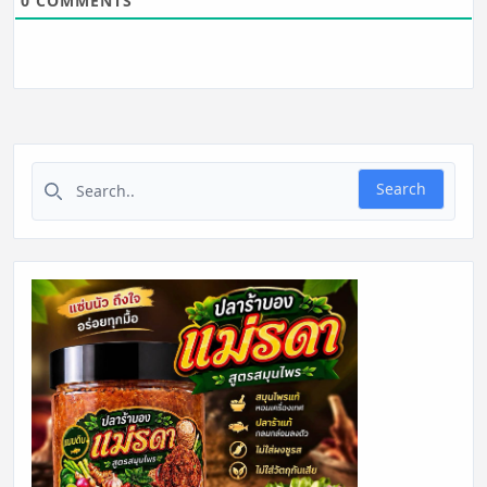
0
COMMENTS
Search for:
Search