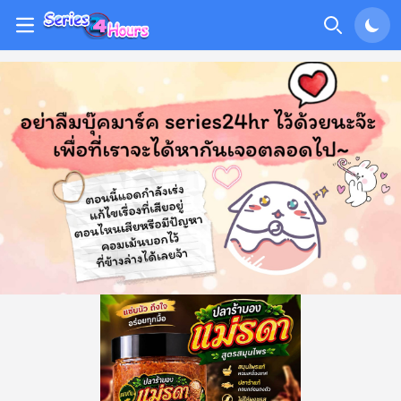
Skip
to
Menu
Search
content