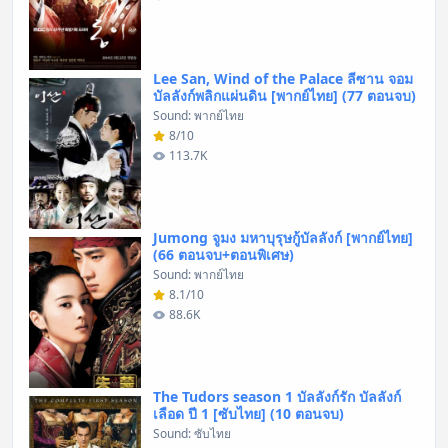
Lee San, Wind of the Palace ลีซาน จอม
บัลลังก์พลิกแผ่นดิน [พากย์ไทย] (77 ตอนจบ)
Sound: พากย์ไทย
8/10
113.7K
Jumong จูมง มหาบุรุษกู้บัลลังก์ [พากย์ไทย]
(66 ตอนจบ+ตอนพิเศษ)
Sound: พากย์ไทย
8.1/10
88.6K
The Tudors season 1 บัลลังก์รัก บัลลังก์
เลือด ปี 1 [ซับไทย] (10 ตอนจบ)
Sound: ซับไทย