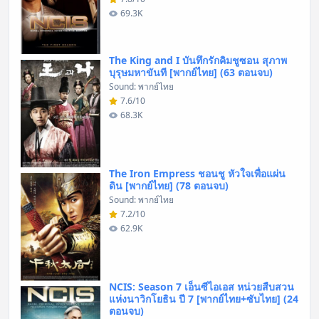
69.3K
The King and I บันทึกรักคิมชูซอน สุภาพ
บุรุษมหาขันที [พากย์ไทย] (63 ตอนจบ)
Sound: พากย์ไทย
7.6/10
68.3K
The Iron Empress ชอนชู หัวใจเพื่อแผ่น
ดิน [พากย์ไทย] (78 ตอนจบ)
Sound: พากย์ไทย
7.2/10
62.9K
NCIS: Season 7 เอ็นซีไอเอส หน่วยสืบสวน
แห่งนาวิกโยธิน ปี 7 [พากย์ไทย+ซับไทย] (24
ตอนจบ)