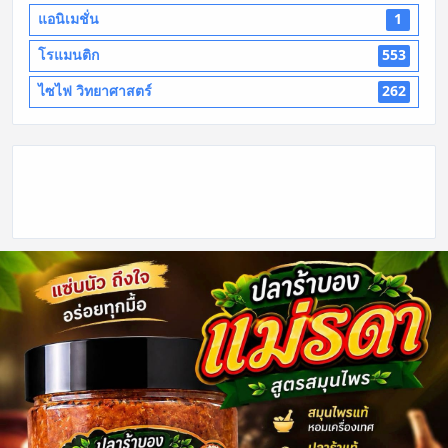
แอนิเมชั่น
1
โรแมนติก
553
ไซไฟ วิทยาศาสตร์
262