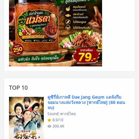
TOP 10
ดูซีรี่ย์เกาหลี Dae Jang Geum แดจังกึม
จอมนางแห่งวังหลวง [พากย์ไทย] (60 ตอน
จบ)
Sound: พากย์ไทย
8.9/10
300.4K