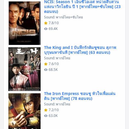
NCIS: Season 1 เอ็นซีไอเอส หน่วยสืบสวน
แห่งนาวิกโยธิน ปี 1 [พากย์ไทย+ซับไทย] (23
ตอนจบ)
Sound: พากย์ไทย+ซับไทย
7.8/10
69.4K
The King and I บันทึกรักคิมชูซอน สุภาพ
บุรุษมหาขันที [พากย์ไทย] (63 ตอนจบ)
Sound: พากย์ไทย
7.6/10
68.5K
The Iron Empress ชอนชู หัวใจเพื่อแผ่น
ดิน [พากย์ไทย] (78 ตอนจบ)
Sound: พากย์ไทย
7.2/10
63.0K