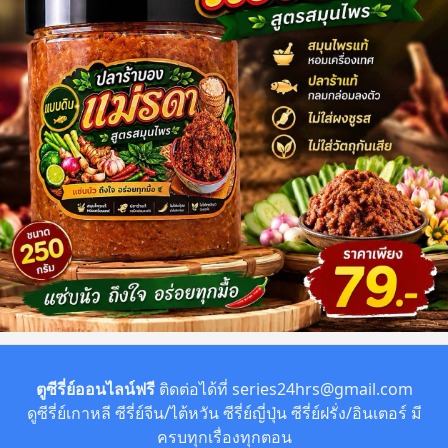
ตูซีรี่ย์ออนไลน์ฟรี
ติดต่อได้ที่
series24hrs@gmail.com
ดูซีรี่ย์เกาหลี ซีรี่ย์จีน/ไต้หวัน ซีรี่ย์ญี่ปุ่น ซีรี่ย์ฝรั่ง/อินเตอร์ มี
ครบทุกเรื่องทุกตอน