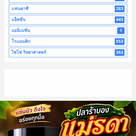
แฟนตาซี
283
แอ็คชั่น
445
แอนิเมชั่น
1
โรแมนติก
553
ไซไฟ วิทยาศาสตร์
262