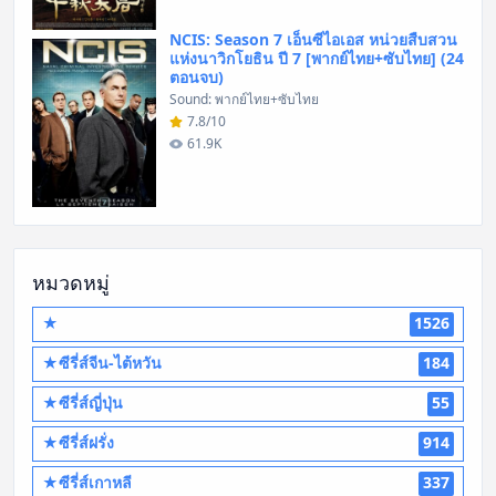
NCIS: Season 7 เอ็นซีไอเอส หน่วยสืบสวน
แห่งนาวิกโยธิน ปี 7 [พากย์ไทย+ซับไทย] (24
ตอนจบ)
Sound: พากย์ไทย+ซับไทย
7.8/10
61.9K
หมวดหมู่
★
1526
★ซีรี่ส์จีน-ไต้หวัน
184
★ซีรี่ส์ญี่ปุ่น
55
★ซีรี่ส์ฝรั่ง
914
★ซีรี่ส์เกาหลี
337