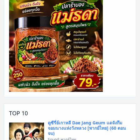
TOP 10
ดูซีรี่ย์เกาหลี Dae Jang Geum แดจังกึม
จอมนางแห่งวังหลวง [พากย์ไทย] (60 ตอน
จบ)
Sound: พากย์ไทย