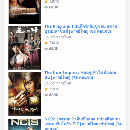
7.8/10
69.3K
The King and I บันทึกรักคิมชูซอน สุภาพ
บุรุษมหาขันที [พากย์ไทย] (63 ตอนจบ)
Sound: พากย์ไทย
7.6/10
68.3K
The Iron Empress ชอนชู หัวใจเพื่อแผ่น
ดิน [พากย์ไทย] (78 ตอนจบ)
Sound: พากย์ไทย
7.2/10
62.9K
NCIS: Season 7 เอ็นซีไอเอส หน่วยสืบสวน
แห่งนาวิกโยธิน ปี 7 [พากย์ไทย+ซับไทย] (24
ตอนจบ)