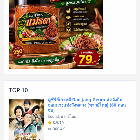
TOP 10
ดูซีรี่ย์เกาหลี Dae Jang Geum แดจังกึม
จอมนางแห่งวังหลวง [พากย์ไทย] (60 ตอน
จบ)
Sound: พากย์ไทย
8.9/10
300.4K