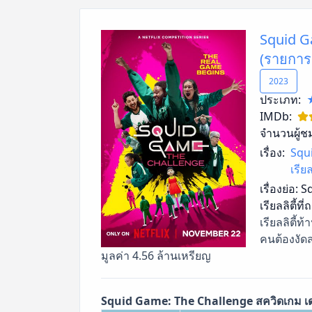
Squid G
(รายการเ
2023
ประเภท:
IMDb:
จำนวนผู้ช
เรื่อง:
Squ
เรีย
เรื่องย่อ:
Sq
เรียลลิตี้
เรียลลิตี้ท
คนต้องงัด
มูลค่า 4.56 ล้านเหรียญ
Squid Game: The Challenge สควิดเกม เดอะ