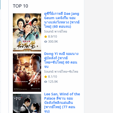
TOP 10
ดูซีรี่ย์เกาหลี Dae Jang
Geum แดจังกึม จอม
นางแห่งวังหลวง [พากย์
ไทย] (60 ตอนจบ)
Sound: พากย์ไทย
8.9/10
300.9K
Dong Yi ทงอี จอมนาง
คู่บัลลังก์ [พากย์
ไทย+ซับไทย] 60 ตอน
จบ
Sound: พากย์ไทย+ซับไทย
8.1/10
125.9K
Lee San, Wind of the
Palace ลีซาน จอม
บัลลังก์พลิกแผ่นดิน
[พากย์ไทย] (77 ตอน
จบ)