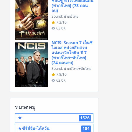
ชอนชู หัวใจเพื่อแผ่นดิน
[พากย์ไทย] (78 ตอน
จบ)
Sound: พากย์ไทย
7.2/10
63.0K
NCIS: Season 7 เอ็นซี
ไอเอส หน่วยสืบสวน
แห่งนาวิกโยธิน ปี 7
[พากย์ไทย+ซับไทย]
(24 ตอนจบ)
Sound: พากย์ไทย+ซับไทย
7.8/10
62.0K
หมวดหมู่
★
1526
★ซีรี่ส์จีน-ไต้หวัน
184