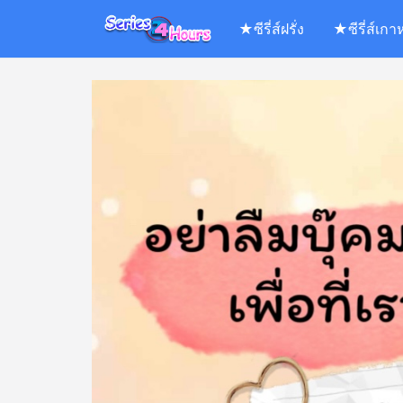
Skip
★ซีรี่ส์ฝรั่ง
★ซีรี่ส์เกา
to
content